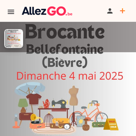
TERMINÉ:
Cet événement est terminé. Retrouver d'autres
événements similaires ci-dessous ou dans notre annuaire.
belle brocante de
Bellefontaine à Bièvre
PARTAGER
ITINÉRAIRE
SAUVEGARDER