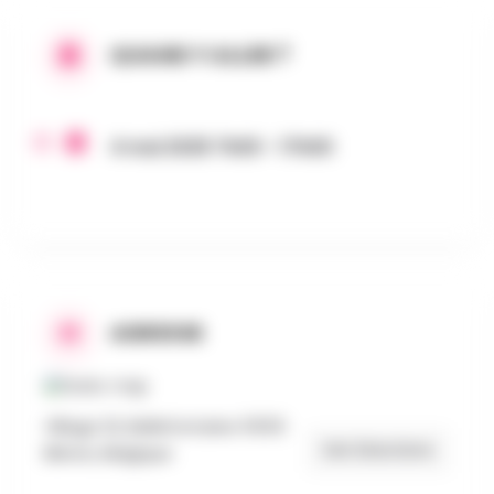
QUAND Y ALLER ?
4 mai 2025 7h00 - 17h00
ADRESSE
Village 22, Bellefontaine 5555
Get Directions
Bièvre, Belgique