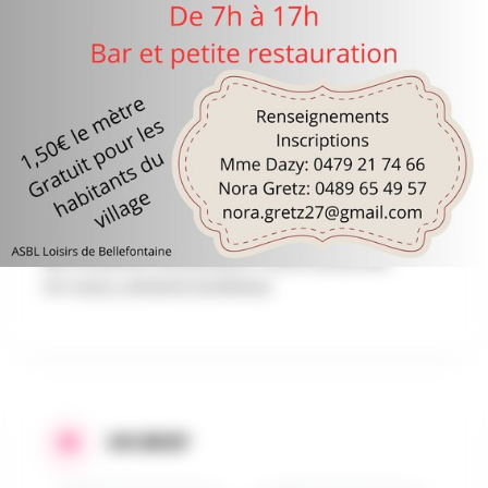
AU PROGRAMME
Brocante à Bellefontaine (Bièvre)
C'est le moment de faire un petit tri dans votre
maison, garage, grenier et venir les vendre et
leur donner une deuxième vie..
NO Food !
Quand? Le 4 Mai
Bar et petite restauration toute la journée.
On vous y attend nombreux.
EN BREF