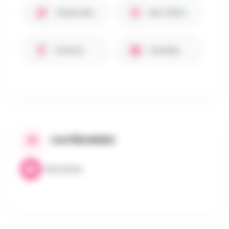
Chiens bienvenus 🐾
Bar / Petite restauration
Enfants
Familles
CATÉGORIES
Brocantes