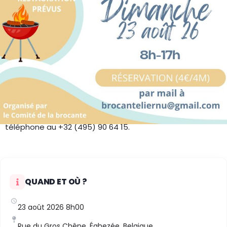
La 3e édition de la brocante de Liernu se déroule
traditionnellement dans le quartier des Baives (Rue
Basse Baive et Rue Basse du Clerc) de 8 h à 17 h. Elle
propose une ambiance conviviale avec un stand
barbecue (pains saucisses) et une petite restauration.
Les détails pratiques :
Tarifs : Emplacements de 4 mètres pour environ 4 €
(puis 1 € par mètre supplémentaire).
Contact : Par email à
brocanteliernu@gmail.com
ou par
téléphone au +32 (495) 90 64 15.
QUAND ET OÙ ?
23 août 2026 8h00
Rue du Gros Chêne, Éghezée, Belgique