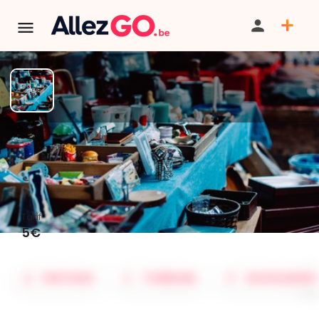
TERMINÉ:
Cet événement est terminé. Retrouver d'autres
événements similaires ci-dessous ou dans notre annuaire.
36e Nocturne de l'été
Tarif
5€
PARTAGER
ITINÉRAIRE
SAUVEGARDER