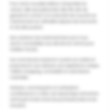
Pour cette nouvelle édition, l’ensemble du
centre-ville sera piétonnier dès 16h afin de
garantir le confort et la sécurité de tous.Ath se
transformera en véritable espace de rencontre
et de découverte.
Des solutions de stationnement pour tous,
seront accessibles aux abords du centre pour
faciliter l’accès.
Les commerces resteront ouverts en soirée et
proposeront aux visiteurs une expérience unique,
mêlant shopping, convivialité et animations
musicales.
Artisans, commerçants et ambulants
contribueront à créer une dynamique attractive,
renforçant le lien entre les professionnels et les
citoyens.