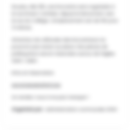
De plus, dès 16h, une brocante sera organisée à
la rue Ernest Cambier, depuis le Monument vers
la rue du Collège. L’emplacement est de 5€ pour
3 mètres.
Attention, les véhicules des brocanteurs ne
pourront pas rester sur place. Des places de
parking leurs seront réservées autour de l’église
Saint-Julien.
Infos et réservation
secretaire@athinfo.be
Un rendez-vous à ne pas manquer !
Organisé par :
Administration communale d'Ath