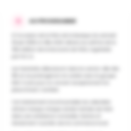
AU PROGRAMME
À l’occasion de la Fête de la Musique du samedi
20 juin 2026, la Ville d’Ath vibrera au rythme de la
36e édition de la Nocturne de l’été, organisée
par l’A.C.A.
Les festivités débuteront dans le centre-ville dès
18h et se prolongeront en soirée avec le groupe
DKD Cover pour un concert exceptionnel à la
place Ernest Cambier.
Cet événement incontournable du calendrier
athois marque chaque année l’arrivée de l’été
dans une ambiance conviviale, festive et
résolument tournée vers le commerce local.