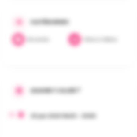
CATÉGORIES
Brocantes
Fêtes & Folklore
QUAND Y ALLER ?
20 juin 2026 16h00 - 21h59