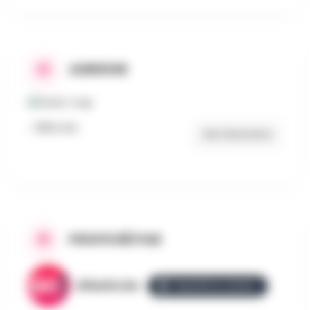
ADRESSE
, 7800 Ath
Get Directions
PROPOSÉ PAR
AllezGo.be
ÉQUIPE ALLEZGO