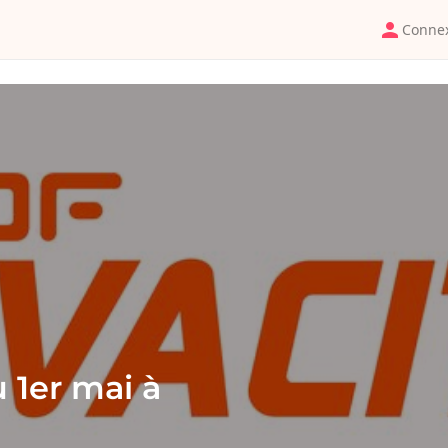
Conne
 1er mai à