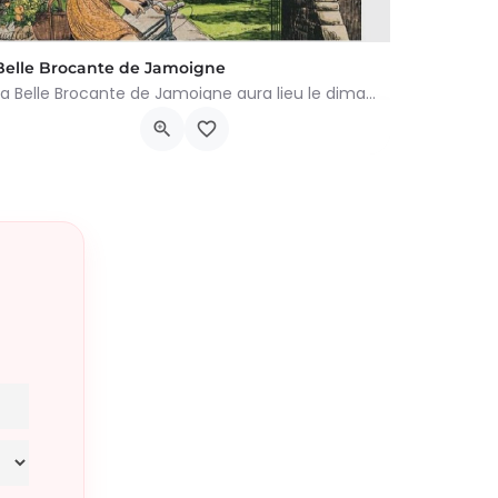
Belle Brocante de Jamoigne
La Belle Brocante de Jamoigne aura lieu le dimanche 16 août 2026 de 6h00 à 18h00, proposant une centaine…
Rue de la Centenaire 6810, Chiny
16 août 2026 6h00 - 19h00