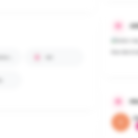
AD
Rue des Eco
Bar / Petite restauration
WC
s
PR
V