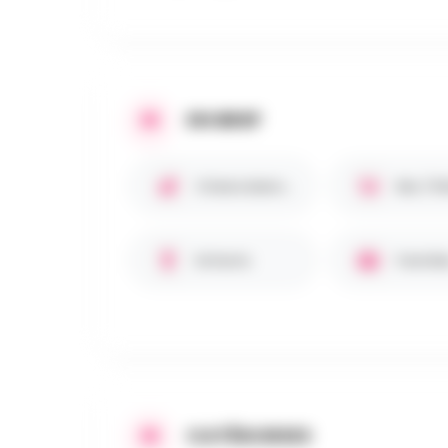
EN BREF
Chiens bienvenus 🐾
Enfants
Famille
CATÉGORIES