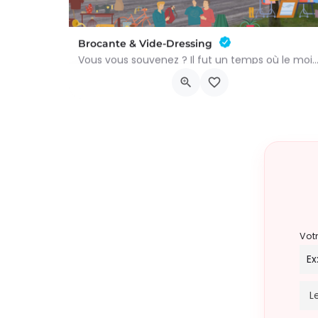
Brocante & Vide-Dressing
Vous vous souvenez ? Il fut un temps où le mois d’août au Viamont rimait avec festivités, conv
Place André Renard
9 août 2026 8h00 - 15h00
Vot