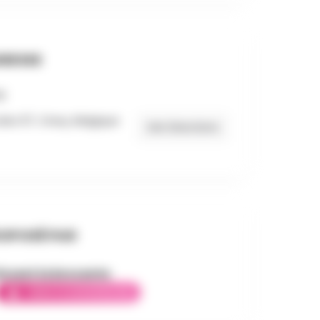
RESSE
les 97, Ciney, Belgique
Get Directions
OPOSÉ PAR
incent la brocante
AMBASSADEUR ÉLITE