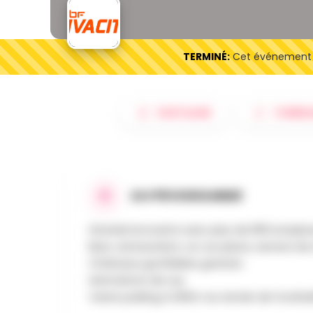
TERMINÉ:
Cet événement es
PARTAGER
ITINÉRA
AU PROGRAMME
Grande brocante avec plus de 850 empla
Bars, restauration, wc sur place, service de
Châteaux gonflables gratuits.
Animations de rue.
Vaste parking à 200m au terrain de footbal