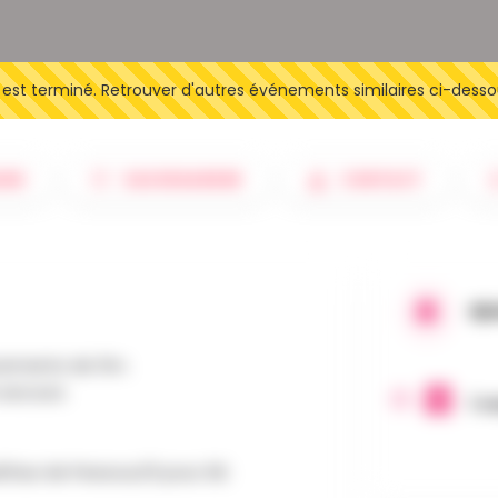
t terminé. Retrouver d'autres événements similaires ci-desso
IRE
SAUVEGARDER
CONTACT
QU
cements de 5m.
 secours.
1 m
l Rue de Pessoux,15 pour 2€.