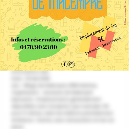
AU PROGRAMME
La 16e édition de la Brocante de Malempré
(Manhay, 6960) est prévue pour le dimanche 3
mai 2026, organisée par la Jeunesse de
Malempré. Cet événement annuel propose des
stands d'exposants dans les rues du village, avec
des options de restauration et des bars
disponibles toute la journée.
Informations clés :
Date : 03 Mai 2026.
Lieu : Village de Malempré, 6960 Manhay.
Organisation : Jeunesse de Malempré.
Exposants : Emplacements généralement
disponibles avec inscription (par exemple, 5€
pour 5 mètres, selon les éditions précédentes).
Ambiance : Festive, avec restauration et bar sur
place.