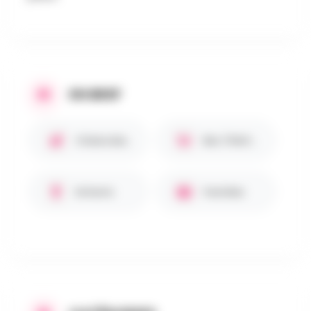
EN BREF
Chiens bienvenus 🐾
Bar / Petite restauration
Enfants
Familles