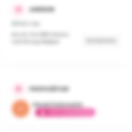
ADRESSE
Rue du Ctre 6960, Musson,
Get Directions
Luxembourg, Belgique
PROPOSÉ PAR
Vincent la brocante
AMBASSADEUR ÉLITE