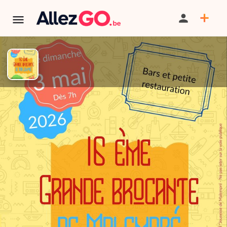
TERMINÉ:
Cet événement est terminé. Retrouver d'autres
événements similaires ci-dessous ou dans notre annuaire.
16e Brocante de Malempré
PARTAGER
ITINÉRAIRE
SAUVEGARDER