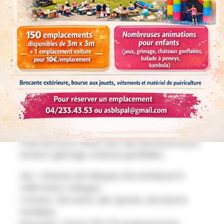
AU PROGRAMME
La 13ème brocante du Château de Hollogne à
Grâce-Hollogne (Rue de Bierset 6) est un
événement annuel prisé, organisé par l'asbl
Stations de Plein Air Liégeoises, regroupant
environ 150 à 175 exposants. Elle se déroule
généralement au printemps, offrant un cadre
charmant pour chiner avec des animations pour
enfants (grimage, château gonflable).
Lieu : Château de Hollogne, Rue de Bierset 6,
4460 Grâce-Hollogne.
Contenu : Brocante, vide-grenier, animations
familiales.
Exposants : Environ 150-175 emplacements,