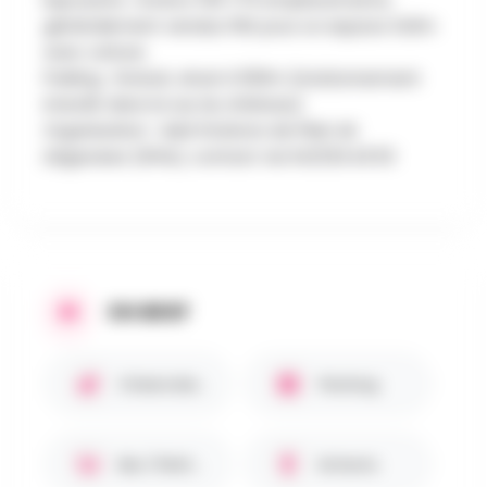
généralement vendus 10€ pour un espace 3x3m
avec voiture.
Parking : Gratuit, situé à 500m (stationnement
interdit dans la rue du château).
Organisation : Asbl Stations de Plein Air
Liégeoises (SPAL), contact via 04/233.43.53
EN BREF
Chiens bienvenus 🐾
Parking
Bar / Petite restauration
Enfants