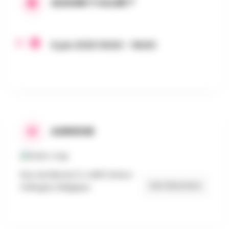
QUAND Y ALLER ?
6 juin 2026 10h00 - 16h00
ADRESSE
Rue de Bierset 6, 4460 Grâce-
Get Directions
Hollogne, Belgique