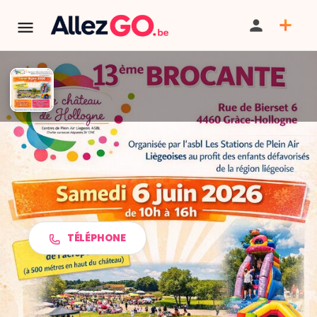
TERMINÉ:
Cet événement est terminé. Retrouver d'autres
événements similaires ci-dessous ou dans notre annuaire.
13ème brocante du château de
Grâce-Hollogne
TÉLÉPHONE
PARTAGER
ITINÉRAIRE
SAUVEGARDER