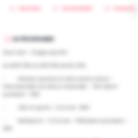
PARTAGER
SAUVEGARDER
SIGNALER
AU PROGRAMME
Essor Gym - Stages sportifs
Du 06/07/26 au 10/07/26 de 9h à 16h :
- Initiation sportive et découverte nature –
Prématernelle à la 3ème maternelle – 70€ (demi-
journées) – 90€
- Vélo et sports– 4 à 6 ans –85€
- Multisports – 6 à 12 ans – 65€(demi-journées) –
85€