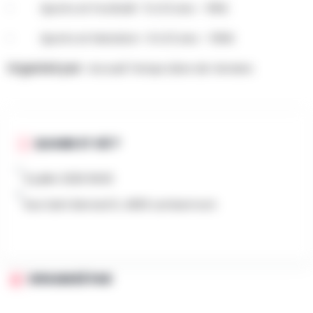
- Sports et Football– 5 à 12 ans – 95€
- Sports et Natation– 6 à 12 ans – 100€
Organisé par :
Accueil Temps Libre de Verviers
QUAND ET OÙ ?
6 juillet 2026 9h00
Rue Saint Bernard 5, 4800 Lambermont
ORGANISÉ PAR