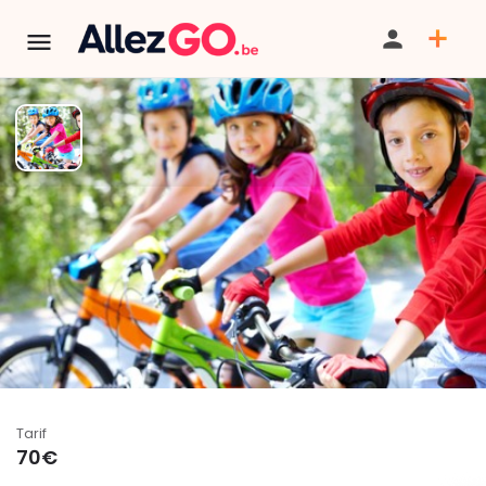
Stages Essor Gym - Nature,
vélo, football, natation
TÉLÉPHONE
TERMINÉ:
Cet événement est terminé. Retrouver d'autres
événements similaires ci-dessous ou dans notre annuaire.
Tarif
70€