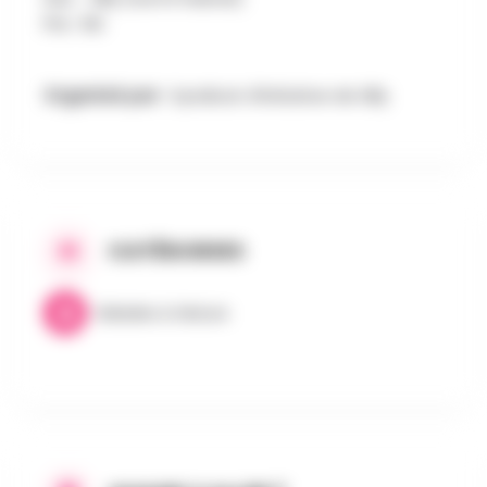
Prix : 6€
Organisé par :
Syndicat d'Initiative de Silly
CATÉGORIES
Balades & Nature