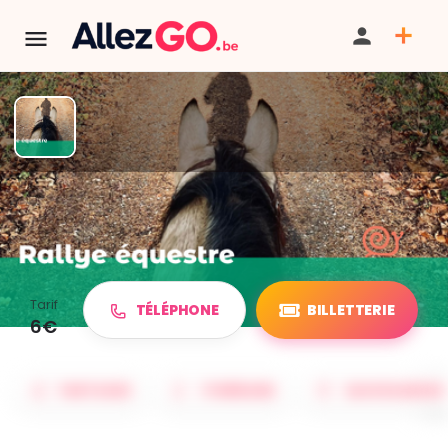
TERMINÉ:
Cet événement est terminé. Retrouver d'autres
événements similaires ci-dessous ou dans notre annuaire.
Balade équestre
Tarif
TÉLÉPHONE
BILLETTERIE
6€
PARTAGER
ITINÉRAIRE
SAUVEGARDER