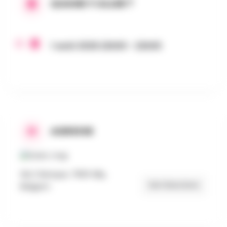
QUAND Y ALLER ?
1 août 2026 22h00 - 22h00
ADRESSE
SILLY Banque, 7830 Silly,
Get Directions
Belgium