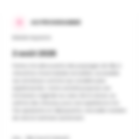
AU PROGRAMME
Balade équestre
2 août 2026
Partez à la découverte des paysages de Silly à
cheval lors d'une balade encadrée, accessible
aux amateurs comme aux cavaliers plus
expérimentés. Cette activité propose une
immersion originale au cœur de la nature, au
rythme des chevaux, pour une expérience à la
fois apaisante et dépaysante. Une belle manière
de vivre le territoire autrement.
Lieu : Silly (rue Dr Dubois)