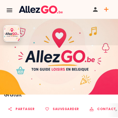
Nature (extra)ordinaire - Nuit
de l'obscurité
TÉLÉPHONE
Tarif
Gratuit
PARTAGER
SAUVEGARDER
CONTACT