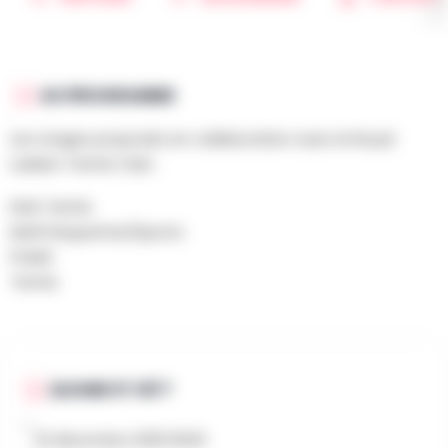
AU PROGRAMME
Les stages proposés en collaboration avec le Royal
Laeken Tennis Club :
Kids Tennis
Multi Raquettes/Sports
Padel
Tennis
QUAND ET OÙ ?
22 décembre 2025 9h00