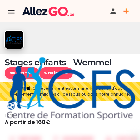
Stages enfants - Wemmel
BILLETTERIE
TÉLÉPHONE
TERMINÉ:
Cet événement est terminé. Retrouver d'autres
événements similaires ci-dessous ou dans notre annuaire.
Tarif
A partir de 160€
PARTAGER
SAUVEGARDER
CONTACT