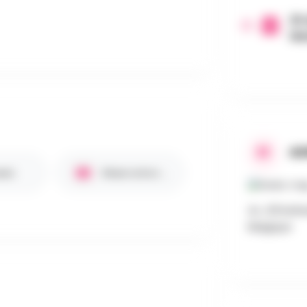
29 
16
AD
een
Réservation requise
Av. d'Itterb
Belgique