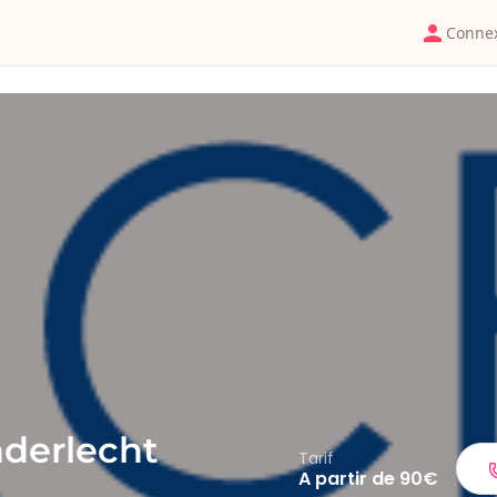
Conne
nderlecht
Tarif
A partir de 90€