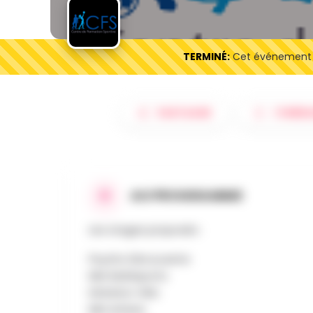
TERMINÉ:
Cet événement es
PARTAGER
ITINÉRA
AU PROGRAMME
Les stages proposés :
Psycho Découverte
Mini Multisports
Initiation Vélo
Mini Artiste