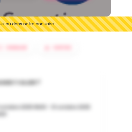
us ou dans notre annuaire.
SIGNALER
SORTIES
AND Y ALLER ?
octobre 2025 9h00 - 31 octobre 2025
h00