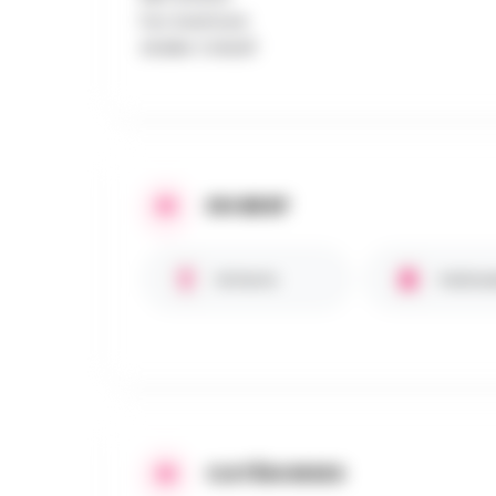
Fun Aventure
Atelier Créatif
EN BREF
Enfants
Hallow
CATÉGORIES