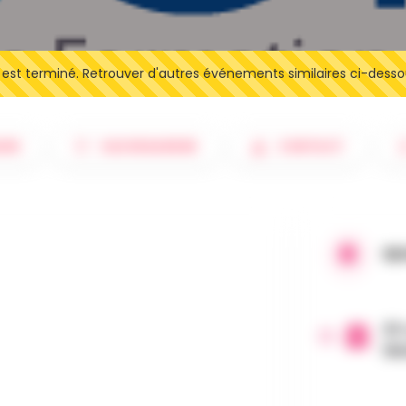
t terminé. Retrouver d'autres événements similaires ci-desso
IRE
SAUVEGARDER
CONTACT
QU
20 
16