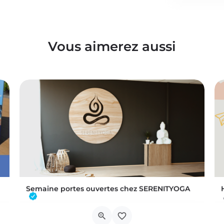
Vous aimerez aussi
Semaine portes ouvertes chez SERENITYOGA
Découvrez l'espace incontournable du bien être à Braine L'alleud!Du 23 au 30 aout 2026 nous proposons un Pass…
Chaussée de Tubize 483A