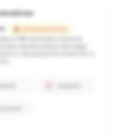
OPOSÉ PAR
FS
PARTENAIRE OFFICIEL
éée en 1981, l'association Centre de
rmation Sportive propose des stages
ortifs et culturels pour les enfants de 2 à
 ans.
cebook
Instagram
te internet