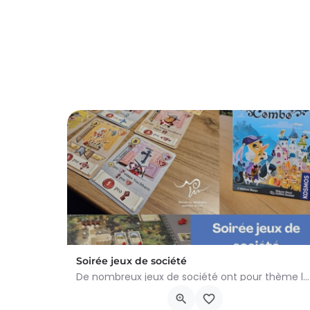
Soirée jeux de société
De nombreux jeux de société ont pour thème la bande dessinée, le Moyen Âge ou les deux ! Le temps d’une…
Place du Bailliage 16, 5500 Dinant