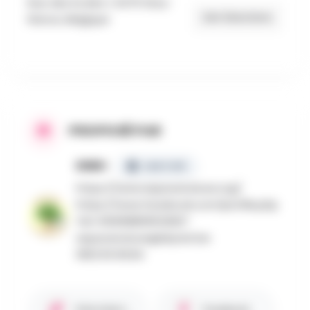
Rue des Ecoles 1, 6470 Sivry-
Get Directions
Rance, Belgique
PROPOSÉ PAR
ENBH
CERTIFIÉ
https://www.espacenature.org/
https://www.facebook.com/profile.php
?id=100068809532927
espacenature@skynet.be
060/45.56.84
Site internet
Facebook