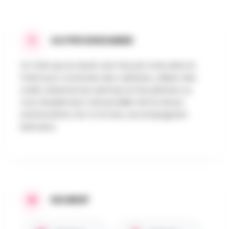
AU PROGRAMME
Un Club qui se réunit une fois par mois dans la
forêt pour construire des cabanes, utiliser des
outils, observer les animaux et les plantes ou
tout simplement s’émerveiller de la nature
environnante. De 4 à 12 ans, accompagnant
bienvenu.
EN BREF