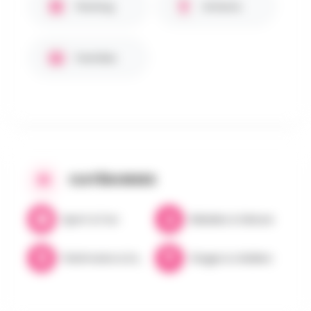
Parking
Enfants
Familles
CATÉGORIES
Sport & Fun
Balades & Nature
Patrimoine & Excursions
Stages & Ateliers