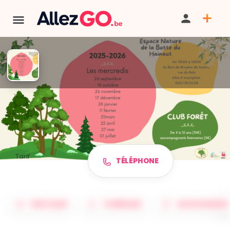
TERMINÉ:
Cet événement est terminé. Retrouver d'autres
événements similaires ci-dessous ou dans notre annuaire.
Club Forêt 2025-2026
Tarif
TÉLÉPHONE
Voir tarifs
PARTAGER
ITINÉRAIRE
SAUVEGARDER