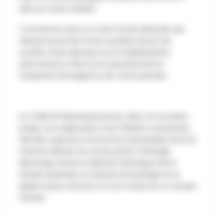
dire sur cette affaire…
Commence alors un road-movie absurde, qui
dresse le portrait d’une société à bout de
souffle, d’une époque où la médiatisation
permanente mise sur le sensationnel et
empêche l’émergence de toute pensée.
Le Collectif Mensuel poursuit, dans ce nouveau
projet, son exploration d’un théâtre composite,
décalé, surgi de la rencontre improbable entre le
charme désuet du roman photo, l’énergie
électrique du live, la liberté fantasque de la
bande dessinée, la minutie du bruitage et le
plaisir du jeu d’acteur, le tout mené sur un tempo
d’enfer.