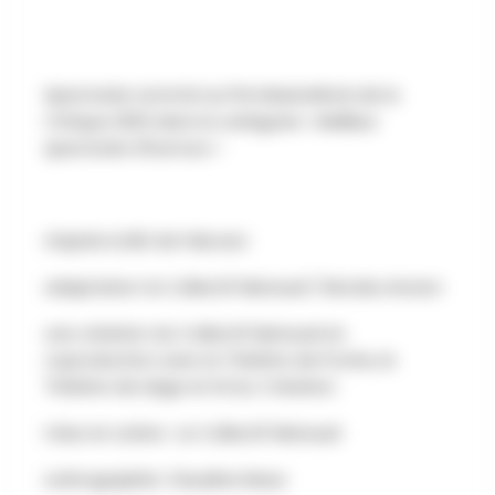
Spectacle nommé au Prix Maeterlinck de la
Critique 2022 dans la catégorie « Meilleur
spectacle d’humour »
d’après la BD de Fabcaro
adaptation: le Collectif Mensuel / Nicolas Ancion
une création du Collectif Mensuel en
coproduction avec le Théâtre de Poche, le
Théâtre de Liège et DC&J Création.
mise en scène : Le Collectif Mensuel
scénographie: Claudine Maus