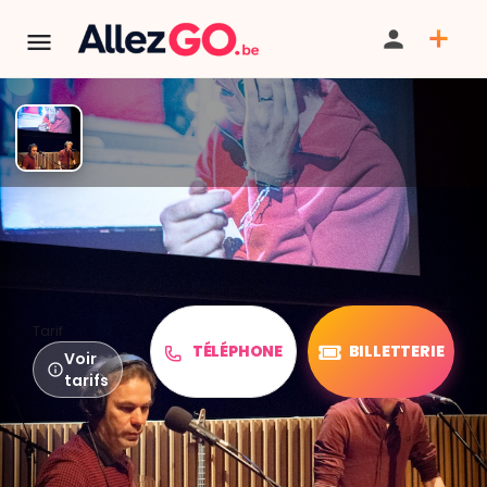
TERMINÉ:
Cet événement est terminé. Retrouver d'autres
événements similaires ci-dessous ou dans notre annuaire.
Zaï Zaï
Tarif
TÉLÉPHONE
BILLETTERIE
Voir
tarifs
PARTAGER
ITINÉRAIRE
SAUVEGARDER