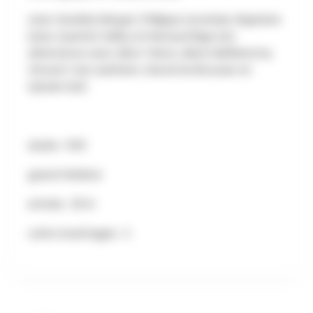
avec Sandine Bergot, Philippe Lecrenier, Baptiste
Isaïa, Quentin Halloy et Renaud Riga (en
alternance avec Alice Tahon, Alison Belflamme,
Vincent Van Laethem, Hervé De Brouwer et
Sylvain Daï)
durée : 1h10
grand théâtre
entrée : 25 €
carte Avantages : 2