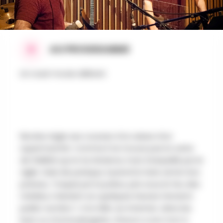
AU PROGRAMME
Un road-movie délirant
Nicolas règle ses courses à la caisse d’un
supermarché. Comme il ne trouve pas la carte
de fidélité qu’on lui réclame, il est interpellé par le
vigile. Saisi de panique, il prend la fuite armé d’un
poireau. Traqué par la police, pris sous le feu des
médias, il devient en quelques heures l’ennemi
public numéro 1. A la télé, sur internet, dans les
bars ou à la boulangerie, chacun a son mot à