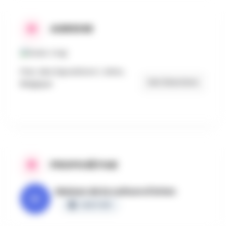
ADRESSE
Parc des Expositions 1, Arlon,
Get Directions
Belgique
PROPOSÉ PAR
Maison de la culture d'Arlon
CERTIFIÉ