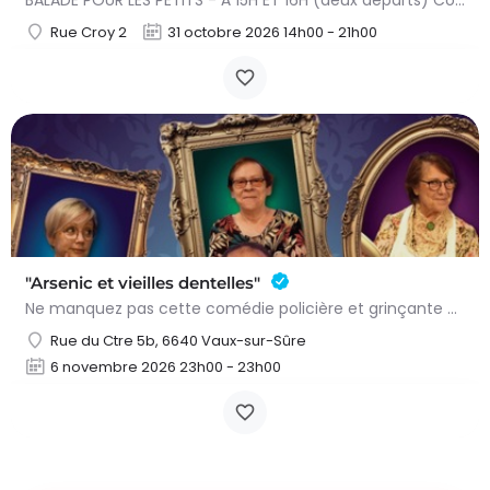
BALADE POUR LES PETITS - À 15H ET 16H (deux départs) Conteuse : Raphaëlle Bouillon Venez fêter Halloween de…
Rue Croy 2
31 octobre 2026 14h00 - 21h00
"Arsenic et vieilles dentelles"
Ne manquez pas cette comédie policière et grinçante de Joseph Kesselring, adaptée et mise en scène par Benoît…
Rue du Ctre 5b, 6640 Vaux-sur-Sûre
6 novembre 2026 23h00 - 23h00