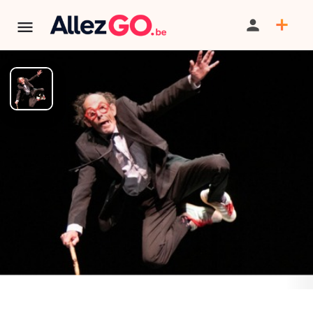
"Trop Pagé"
BILLETTERIE
Tarif
20 euros
PARTAGER
SAUVEGARDER
SIGNALER