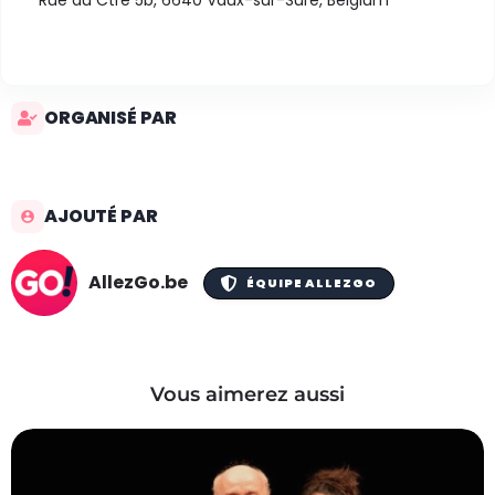
Rue du Ctre 5b, 6640 Vaux-sur-Sûre, Belgium
ORGANISÉ PAR
AJOUTÉ PAR
AllezGo.be
ÉQUIPE ALLEZGO
Vous aimerez aussi