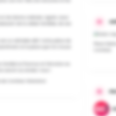
es. Les non-dits, les rancunes et les
t de drame ordinaire. Agnès Jaoui
AD
sissant de la cellule familiale, de ses
est un véritable défi. Cette pièce de
Place Saint
ssentiment et la place que l’on trouve
Comines
 familial où l’humour et l’émotion se
ons seront au rendez-vous !
e de Comines-Warneton
PR
A