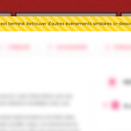
t terminé. Retrouver d'autres événements similaires ci-desso
ITINÉRAIRE
SAUVEGARDER
SIGNAL
QU
aoui et Jean-Pierre Bacri, est une
les relations familiales avec une
18 
éunit dans le bistrot du frère aîné,
ande, la belle-sœur, va transformer la