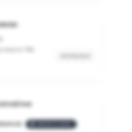
RESSE
e-Anne 13, 7780
Get Directions
OPOSÉ PAR
llezGo.be
ÉQUIPE ALLEZGO