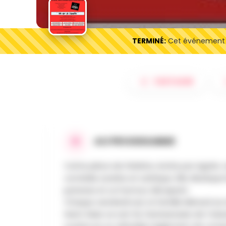
TERMINÉ:
Cet événement es
PARTAGER
AU PROGRAMME
Cette pièce de théâtre, écrite par Agnès J
comédie acerbe et satirique. Elle dissèque 
justesse et un humour décapant.
Chaque vendredi soir, la famille Ménard se r
Henri. Mais ce soir-là, l’anniversaire de Yol