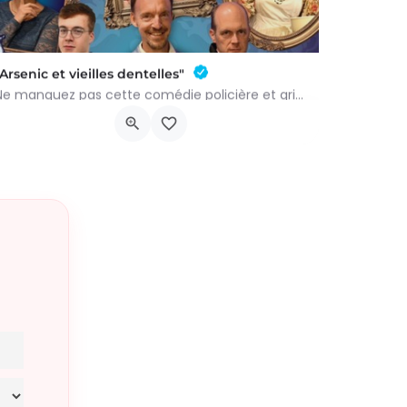
"Arsenic et vieilles dentelles"
Ne manquez pas cette comédie policière et grinçante de Joseph Kesselring, adaptée et mise en scène par Benoît…
Rue du Ctre 5b, 6640 Vaux-sur-Sûre
6 novembre 2026 23h00 - 23h00