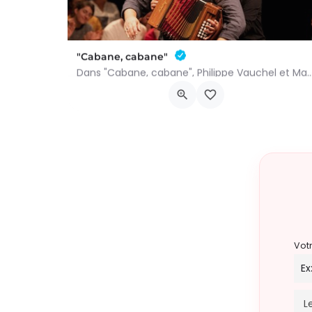
"Cabane, cabane"
Dans "Cabane, cabane", Philippe Vauchel et Mathilde Dedeurwaerdere nous emmènent 
Chau. de Neufchâteau 45, 6640 Vaux-sur-Sûre
5 juin 2027 18h00 - 20h00
Vot