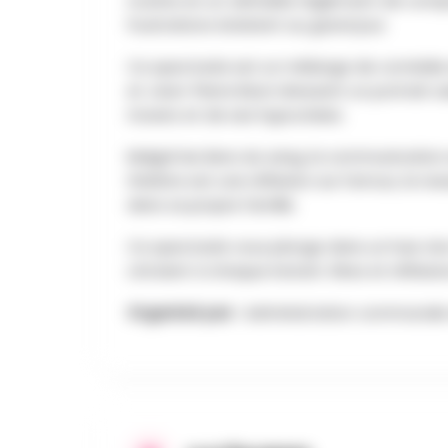
routine en un véritable règlement de compt
frustrations éclatent au grand jour.
Ce spectacle est un mélange de comédie e
et Jean-Pierre Bacri dressent un portrait sai
travers et de ses hypocrisies.
Malgré les liens du sang, la communication 
théâtre est une réflexion sur l’amour, le re
dans sa propre famille.
Ce spectacle vous plonge dans un huis clos
côtoient à chaque instant. Rires et réflexi
Organisé par :
Administration communal