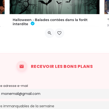
Halloween - Balades contées dans la forêt
interdite
dans un univers fait de…
BALADE POUR LES PETITS - À 15H ET 16H (deux départs) Conteuse : Raphaëlle Bouillon Venez fêter Halloween de…
Rue Croy 2
31 octobre 2026 14h00 - 21h00
RECEVOIR LES BONS PLANS
re adresse e-mail