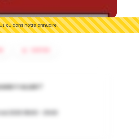
us ou dans notre annuaire.
ER
SORTIES
AND Y ALLER ?
mai 2026 18h00 - 21h30