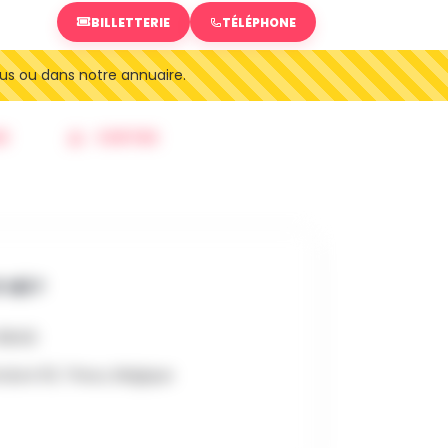
BILLETTERIE
TÉLÉPHONE
us ou dans notre annuaire.
R
SORTIES
 OÙ ?
18h00
odure 63, Theux, Belgique