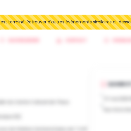
t terminé. Retrouver d'autres événements similaires ci-desso
SAUVEGARDER
CONTACT
SIGNALE
QUAND ET
27 mai 2026 
askin du Centre Culturel de Theux
Rue Victor Br
Brodure 63)
rs de théâtre (enfants/ados de 7 à 18