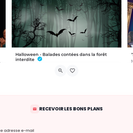
Halloween - Balades contées dans la forêt
interdite
dans un univers fait de…
BALADE POUR LES PETITS - À 15H ET 16H (deux départs) Conteuse : Raphaëlle Bouillon Venez fêter Halloween de…
Rue Croy 2
31 octobre 2026 14h00 - 21h00
RECEVOIR LES BONS PLANS
re adresse e-mail