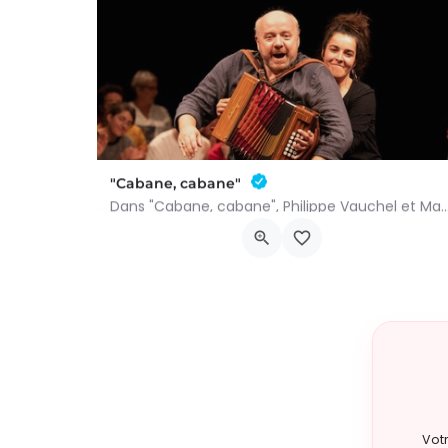
"Cabane, cabane"
Dans "Cabane, cabane", Philippe Vauchel et Mathilde Dedeurwaerdere nous emmènent 
Chau. de Neufchâteau 45, 6640 Vaux-sur-Sûre
5 juin 2027 18h00 - 20h00
Vot