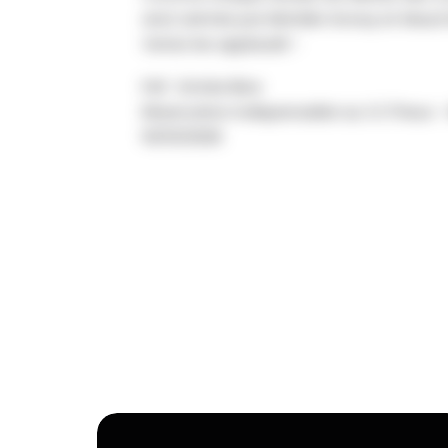
ans) animés par Michèle Gonay et Maud S
Venez les applaudir !
PAF : Entrée libre
Réservation indispensable au CCTheux – Bi
16/03/2026