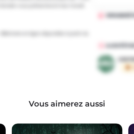
enden vous présenteront leur travail.
ORGANISÉ 
lletterie en ligne disponible à partir du
AJOUTÉ PA
CENTR
Vous aimerez aussi