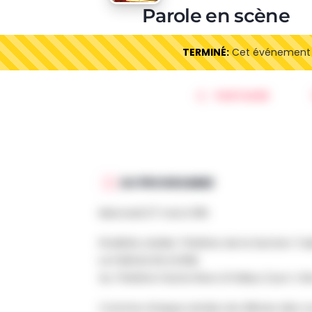
Parole en scène
TERMINÉ:
Cet événement es
PARTAGER
AU PROGRAMME
Mercredi 27 mai à 18h
Finalités atelier Théâtre de la Section T
LA PAROLE EN SCÈNE
Au Théâtre l’Autre Rive à Polleur (rue V. 
Comme chaque année, les élèves des cou