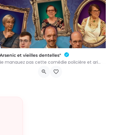
"Arsenic et vieilles dentelles"
Ne manquez pas cette comédie policière et grinçante de Joseph Kesselring, adaptée et mise en scène par Benoît…
Rue du Ctre 5b, 6640 Vaux-sur-Sûre
6 novembre 2026 23h00 - 23h00