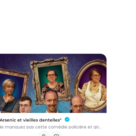
"Arsenic et vieilles dentelles"
Ne manquez pas cette comédie policière et grinçante de Joseph Kesselring, adaptée et mise en scène par Benoît…
Rue du Ctre 5b, 6640 Vaux-sur-Sûre