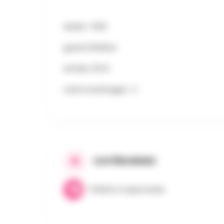
durée : 1h20
grand théâtre
entrée :25 €
carte Avantages : 2
CATÉGORIES
Théâtre & Spectacles