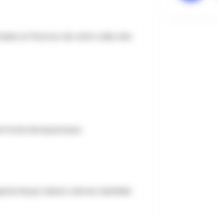
ntaisie et l’humour de cette valse des
 de Poche Montparnasse
njamin Boyer, Marion Lahmer, Mathilde