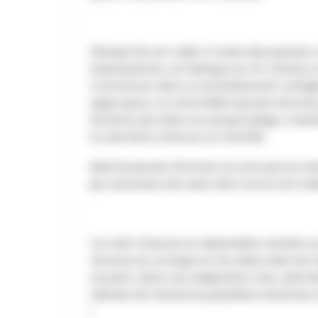
Flanqué de son valet, il croise deux jeunes 
impressionner, se fabrique sur-le-champ un 
Commence alors un enchaînement vertigi
quiproquos, où s’emmêlent jeunes femmes,
Dorante, pris dans son propre piège, s’obs
et serments d’amour et d’amitié.
Mais les jeunes femmes ne sont pas en rest
jeu savoureux de ruses dont nul ne sort ind
Ce chef-d’œuvre en alexandrins ramène sur
virtuose du comique et du verbe, bien loin 
souvent, dans une adaptation vive, rythmé
relevée de chansons populaires récentes, l
!