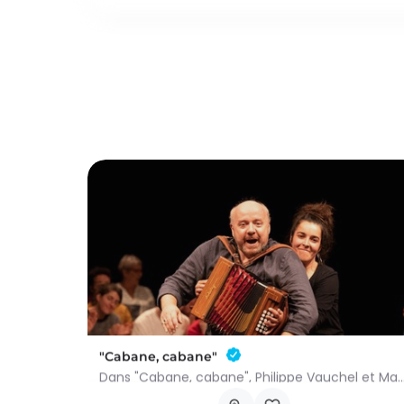
"Cabane, cabane"
Dans "Cabane, cabane", Philippe Vauchel et Mathilde Dedeurwaerdere nous emmènent 
Chau. de Neufchâteau 45, 6640 Vaux-sur-Sûre