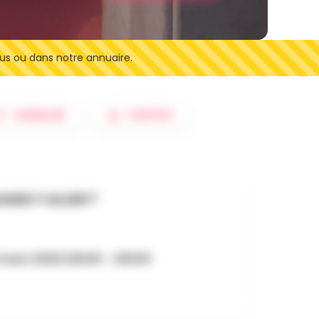
us ou dans notre annuaire.
SIGNALER
SORTIES
AND Y ALLER ?
 mars 2026 20h30 - 20h30