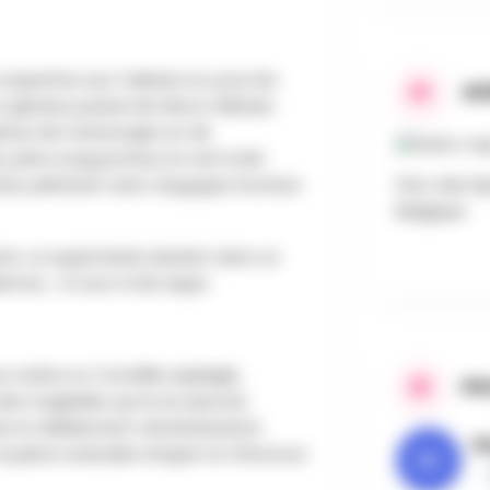
coquettes aux Tuileries et, pour les
AD
glorieux passé de héros militaire.
neux de mensonges et de
 père soupçonneux et ami trahi.
tine, piétinant sans vergogne honneur
Parc des Exp
Belgique
e. La supercherie devient alors un
emne… ni tout à fait dupe.
 scène un Corneille espiègle,
PR
des tragédies qu’on lui associe
e et diablement rafraîchissante
M
a pièce redouble d’esprit et d’humour