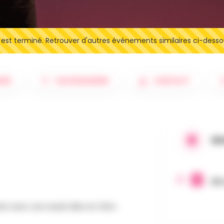
t terminé. Retrouver d'autres événements similaires ci-desso
IRE
SAUVEGARDER
CONTACT
QU
20
is avec une seule idée en tête :