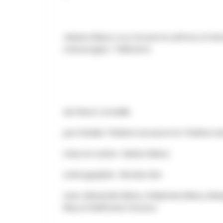
«Marion Bierry a su trouver le rythme, la fa
mensonges.» Télérama
de Pierre Corneille
par l’Atelier Théâtre Actuel et le Théâtre
mise en scène : Marion Bierry
scénographie : Nicolas Sire
avec Alexandre Bierry, Stéphane Bierry, Be
Riey et Balthazar Gouzou