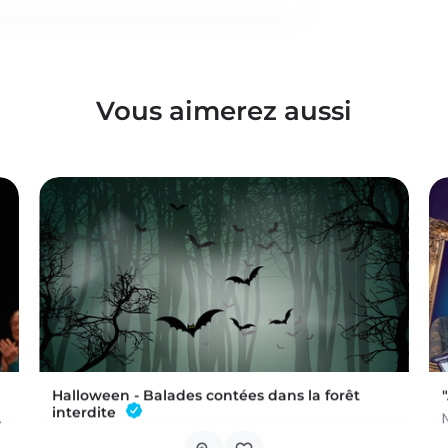
Vous aimerez aussi
Halloween - Balades contées dans la forêt
interdite
dans un univers fait de…
BALADE POUR LES PETITS - À 15H ET 16H (deux départs) Conteuse : Raphaëlle Bouillon Venez fêter Halloween de…