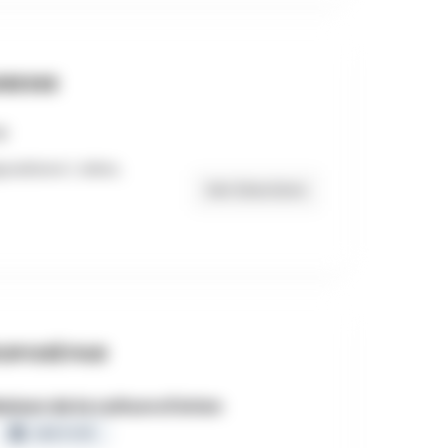
RESSE
ositions 1, Arlon,
Get Directions
OPOSÉ PAR
aison de la culture d'Arlon
CERTIFIÉ