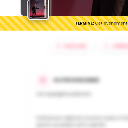
TERMINÉ:
Cet événement es
PARTAGER
ITINÉRA
AU PROGRAMME
Une espièglerie jubilatoire
Fraîchement diplômé, Dorante revient à Par
goûter aux plaisirs de la capitale.