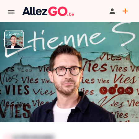
Etienne Serck
TERMINÉ:
Cet événement est terminé. Retrouver d'autres
événements similaires ci-dessous ou dans notre annuaire.
PARTAGER
SAUVEGARDER
SIGNALER
AU PROGRAMME