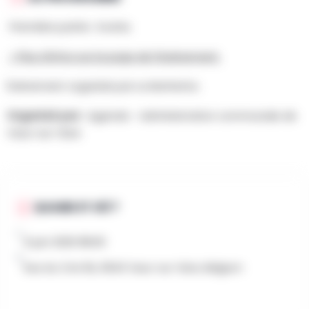
Première partie : Kostia.
> Plus d'infos sur la page de l'événement.
Événement organisé par La Morhette.
Organisé par :
Agenda - Administration communale de
Vaux-sur-Sûre
QUAND ET OÙ ?
6 juin 2026 18h30
Rue du Ctre 5b, 6640 Vaux-sur-Sûre, Belgium