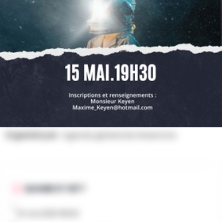
PARTAGER
SAUVEGARDER
CONTACT
AU PROGRAMME
PAF élève : 5€
PAF adulte : 9€
PAF prévente : 7€
Organisé par :
Agenda général de Waremme
QUAND ET OÙ ?
15 mai 2026 19h30