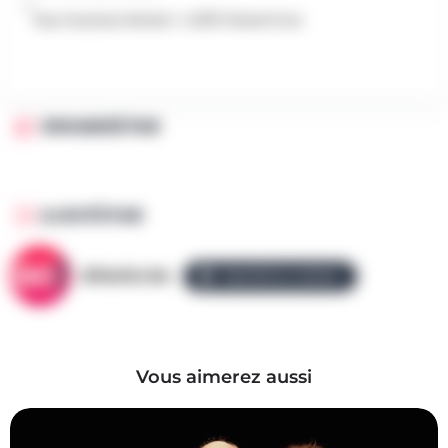
Rue Gustave Renier 1, 4300 Waremme
ORGANISÉ PAR
AJOUTÉ PAR
AllezGo.be
ÉQUIPE ALLEZGO
Vous aimerez aussi