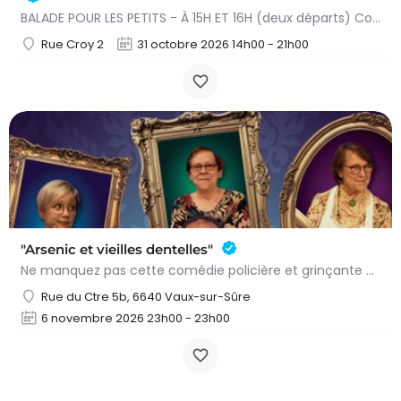
BALADE POUR LES PETITS - À 15H ET 16H (deux départs) Conteuse : Raphaëlle Bouillon Venez fêter Halloween de…
Rue Croy 2
31 octobre 2026 14h00 - 21h00
"Arsenic et vieilles dentelles"
Ne manquez pas cette comédie policière et grinçante de Joseph Kesselring, adaptée et mise en scène par Benoît…
Rue du Ctre 5b, 6640 Vaux-sur-Sûre
6 novembre 2026 23h00 - 23h00