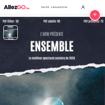
Allez
GO
Sortir · rencontrer
.be
+
"Ensemble" Spectacle scolaire
TERMINÉ:
Cet événement est terminé. Retrouver d'autres
événements similaires ci-dessous ou dans notre annuaire.
Tarif
5€