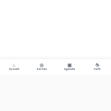
⌂
◎
▣
☕
Accueil
Sorties
Agenda
Café