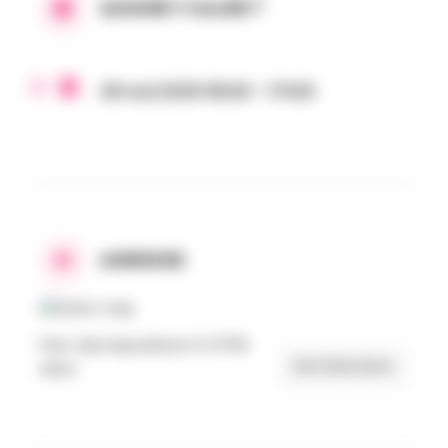
QUAND Y ALLER ?
28 mai 2026 16h30 - 17h30
ADRESSE
Parc des Expositions 5, 6700
Get Directions
Arlon