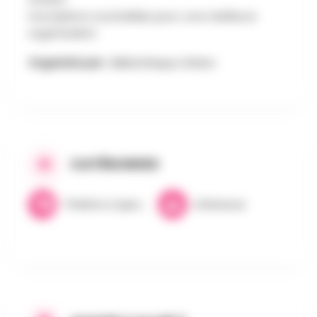
Inscriptions souhaitées pour une meilleure
organisation
Organisé par :
Bibliothèque d'Arlon
CATÉGORIES
Théâtre & Spectacles
Littérature