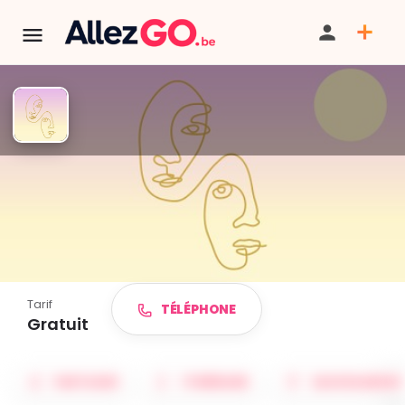
TERMINÉ:
Cet événement est terminé. Retrouver d'autres
événements similaires ci-dessous ou dans notre annuaire.
Delphine raCONTE - mai 2026
Tarif
TÉLÉPHONE
Gratuit
PARTAGER
ITINÉRAIRE
SAUVEGARDER