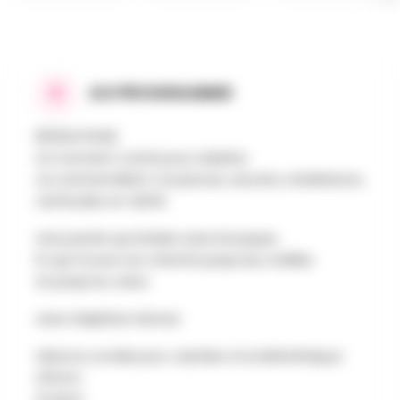
AU PROGRAMME
RÉVÉLATIONS
Un moment conté pour adultes
où s'entremêlent croyances, secrets, révélations,
certitudes et vérité
Une parole qui éclaire sans brusquer,
Et qui trouve son chemin jusqu'aux oreilles
et jusqu'au cœur.
avec Delphine Hames
Séance contée pour adultes à la bibliothèque
d'Arlon
Gratuit