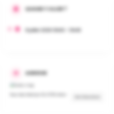
QUAND Y ALLER ?
8 juillet 2026 13h00 - 13h45
ADRESSE
Rue des Martyrs 16, 6700 Arlon
Get Directions