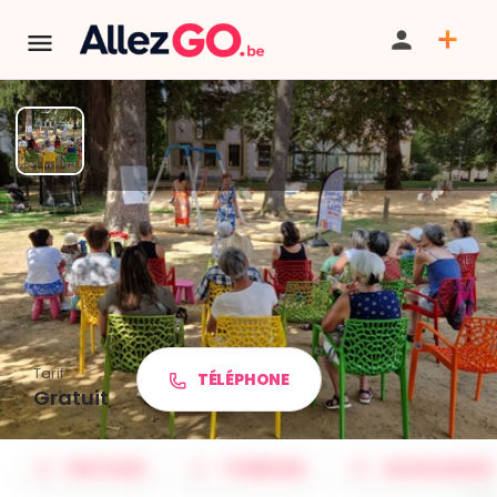
TERMINÉ:
Cet événement est terminé. Retrouver d'autres
événements similaires ci-dessous ou dans notre annuaire.
Delphine raCONTE - Lire dans
les Parcs Juillet
Tarif
TÉLÉPHONE
Gratuit
PARTAGER
ITINÉRAIRE
SAUVEGARDER