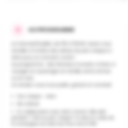
AU PROGRAMME
Le mercredi 8 juillet, de 15h à 15h45, venez vous
installer à l’ombre des arbres du parc Gaspar à
Arlon pour un moment conté !
Au programme : des histoires à sourire, à rêver, à
voyager et à partager en famille, entre ami•es
ou en solo.
Un rendez-vous tout public, gratuit et convivial
Parc Gaspar – Arlon
15h à 15h45
En collaboration avec Arlon Centre-Ville Asbl
pendant "L'été au parc Gaspar" et dans le cadre de
la Campagne Lire dans les Parcs de la FWB.