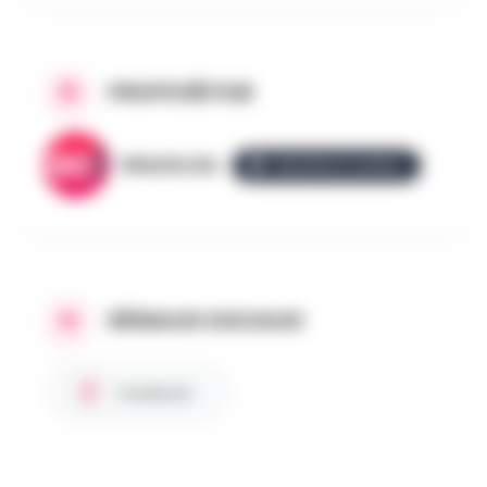
PROPOSÉ PAR
AllezGo.be
ÉQUIPE ALLEZGO
RÉSEAUX SOCIAUX
Facebook