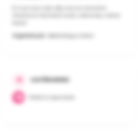
Et si ça vous a plu, elle vous en racontera
d'autres le mercredi 12 août, même lieu, même
heure!
Organisé par :
Bibliothèque d'Arlon
CATÉGORIES
Théâtre & Spectacles