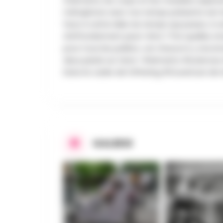
d’aimants, les corps et les meubles explore
métaphore avec nos temps présents est é
face à cette idée du temps qui passe, à c
d’effondrement peut-être ? Par quelles str
pour tous les publics, car chacun·e y recon
deux pieds sur terre ! #aimants #scienc
Dans le cadre de l’UPening #Ouverture de S
GALERIE