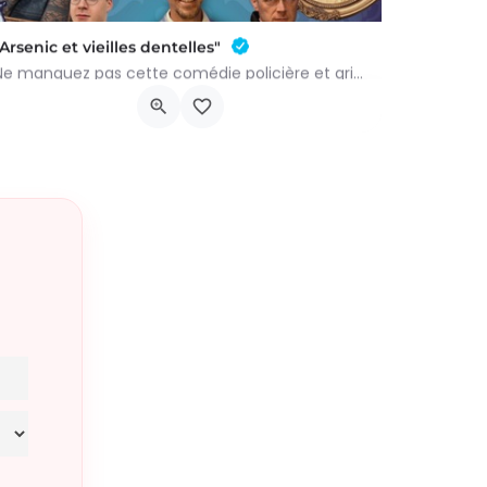
"Arsenic et vieilles dentelles"
Ne manquez pas cette comédie policière et grinçante de Joseph Kesselring, adaptée et mise en scène par Benoît…
Rue du Ctre 5b, 6640 Vaux-sur-Sûre
6 novembre 2026 23h00 - 23h00