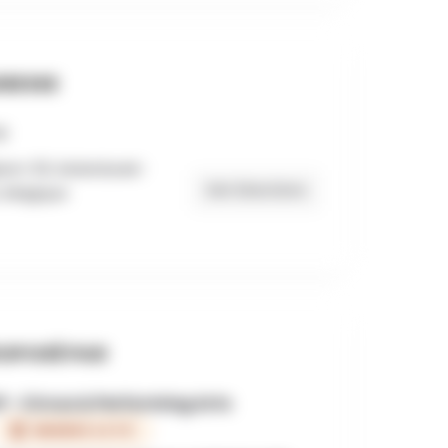
RESSE
em 50, Molenbeek-
Get Directions
 Belgique
OPOSÉ PAR
P - Circus & Performing Arts
MEMBRE ACTIF