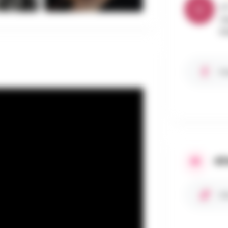
U
de
Be
Fa
RÉ
Si