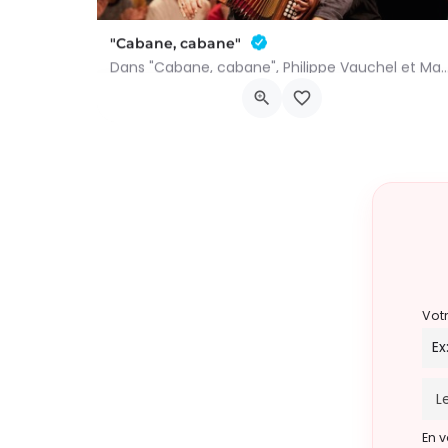
"Cabane, cabane"
Dans "Cabane, cabane", Philippe Vauchel et Mathilde Dedeurwaerdere nous emmènent 
Chau. de Neufchâteau 45, 6640 Vaux-sur-Sûre
5 juin 2027 18h00 - 20h00
Vot
En v