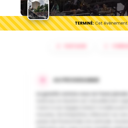
TERMINÉ:
Cet événement es
PARTAGER
ITINÉRA
AU PROGRAMME
La gravité comme vous ne l’avez jamais
Sciences, le résultat est naturellement ex
Carrot & son équipe invitent à redécouvrir 
nouveau. Six interprètes s’élancent sur un
passe de l’horizontale à la verticale. Sout