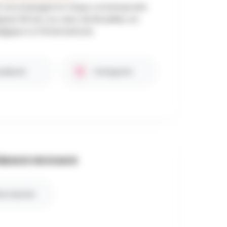
P accompagne le Cirque contemporain
puis 28 ans, au cœur de Bruxelles, en
lgique & à l'International.
cebook
Instagram
SEAUX SOCIAUX
te internet