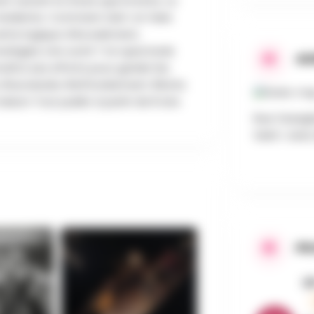
nt autant la chute que la lutte. La
vidente. Comment doit-on faire
ette logique d’écoulement,
atégies s’en sortir ? Un spectacle
AD
naîtra ses efforts pour garder les
es #acrobatie #effondrement #lutte
aison Tout public à partir de 8 ans
Rue Ossegh
Saint-Jean,
PR
U