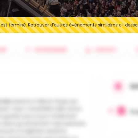
t terminé. Retrouver d'autres événements similaires ci-desso
IRE
SAUVEGARDER
CONTACT
QU
 vue
Quand on mêle le Cirque aux
plosif ! Avec COLLAPSING LAND, Simon
13 
la gravité sous un jour totalement
e scène qui, lentement mais sûrement,
enus par un ingénieux système