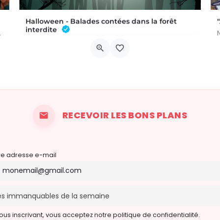
Halloween - Balades contées dans la forêt
interdite
dans un univers fait de…
BALADE POUR LES PETITS - À 15H ET 16H (deux départs) Conteuse : Raphaëlle Bouillon Venez fêter Halloween de…
Rue Croy 2
31 octobre 2026 14h00 - 21h00
RECEVOIR LES BONS PLANS
re adresse e-mail
ous inscrivant, vous acceptez notre politique de confidentialité.