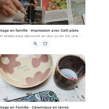
Stage en famille · Impression avec Gelli plate
Un atelier pour découvrir en duo ou en trio une technique d'impression avec le Gelli Plate: c'est une plaque…
Rue des Artisans 1, Ottignies-Louvain-la-Neuve
11 janvier 2026 10h00 - 11h30
Stage en Famille - Céramique en terres