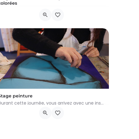
colorées
Un atelier pour découvrir en duo ou en trio le modelage avec des terres colorées. ​ Ce stage vous…
Rue des Artisans 1, Ottignies-Louvain-la-Neuve
16 novembre 2025 10h00 - 11h30
Stage peinture
Durant cette journée, vous arrivez avec une inspiration, un thème ou un sujet et l'envie de peindre ! A…
Rue des Artisans 1, Ottignies-Louvain-la-Neuve
29 août 2025 10h00 - 17h00