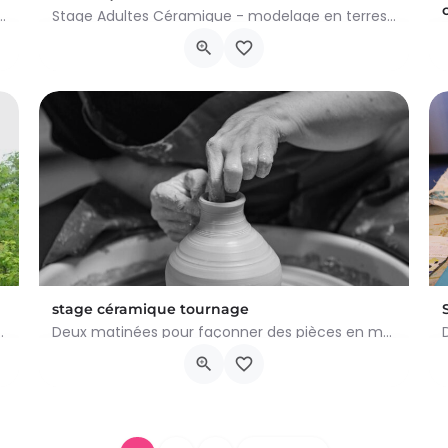
t s’ouvrir à un univers de formes, de mouvements et de silences. Chaque…
Stage Adultes Céramique - modelage en terres colorées · 30 novembre Ce stage vous invite à découvrir le…
Rue des Artisans 1, Ottignies-Louvain-la-Neuve
30
30 novembre 2025 10h00 - 12h00
stage céramique tournage
bricoler et fabriquer des choses de tes mains…
Deux matinées pour façonner des pièces en mouvement grâce à la technique du tournage. Vous apprendrez les…
Rue des Artisans 1, 1348 Ottignies-Louvain-la-Neuve
27 septembre 2025 9h30 - 28 septembre 2025 12h30