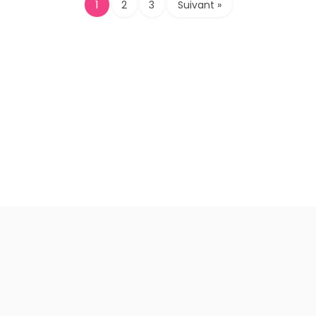
1
2
3
Suivant »
© 2023 - 2026 Fait avec ❤️ par l'équipe AllezGo.be