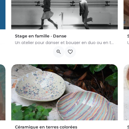
Stage en famille · Danse
Un atelier pour danser et bouger en duo ou en trio.​ Un moment pour explorer ensemble les gestes dansés et…
es fêtes de…
Rue des Artisans 1, Ottignies-Louvain-la-Neuve
8 février 2026 10h00 - 11h30
Céramique en terres colorées