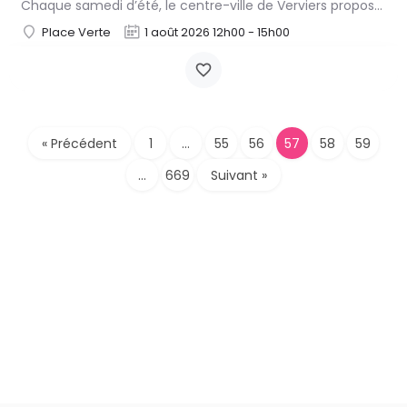
Chaque samedi d’été, le centre-ville de Verviers propose des animations thématiques sur la place Verte, en…
Place Verte
1 août 2026 12h00 - 15h00
« Précédent
1
…
55
56
57
58
59
…
669
Suivant »