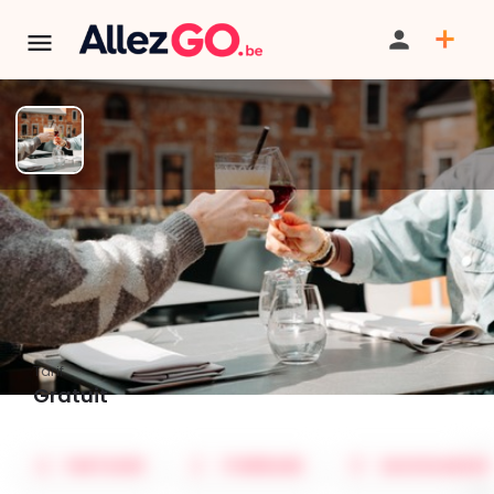
TERMINÉ:
Cet événement est terminé. Retrouver d'autres
événements similaires ci-dessous ou dans notre annuaire.
Les Apéros Sol'air - 9 & 10
juillet - Gratuit
Tarif
Gratuit
PARTAGER
ITINÉRAIRE
SAUVEGARDER