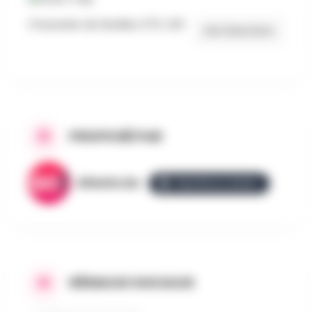
Chaussée de Nivelles 275, 1421
Get Directions
PROPOSÉ PAR
AllezGo.be
ÉQUIPE ALLEZGO
RÉSEAUX SOCIAUX