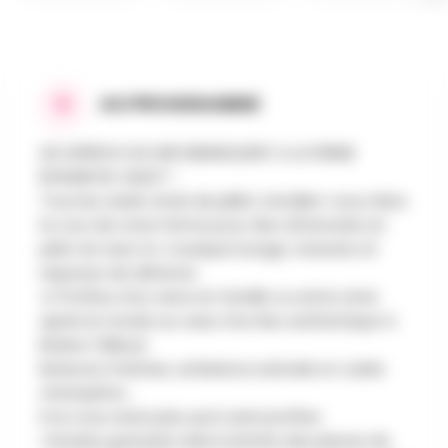
AU PROGRAMME
LES APEROS SOL'AIR DEBARQUENT A LA FERME
BONAIR EN JUILLET !
Tous les week-ends de juillet, installez-vous dans
la cour de notre ferme pour des afterworks en
plein air avec DJ, musique lounge, transats et
espaces de détente.
☀️ Profitez d’un verre en famille ou entre amis
après le travail, au cœur d’un lieu authentique à
Braine-l'Alleud.
Boissons fraîches, ambiance estivale et cadre
champêtre…
Il ne vous reste plus qu’à venir profiter.
ℹ️ Entrées gratuites dans la limite des places de