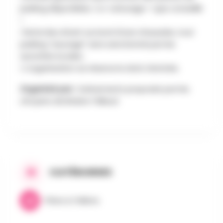
parking disponibles. Co-voiturage + que conseillé
!
ℹ️ Notre lieu étant au bord d'une chaussée, tout
parking "sauvage" sera sanctionné par les
autorités locales.
ℹ️ L’organisation se réserve le droit d’entrée.
Organisé par :
Evénements proposés par les
citoyens de Braine-l'Alleud
CATÉGORIES
Fêtes & Folklore