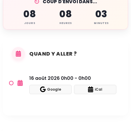
COUP D'ENVOI DANS...
08
08
03
JOURS
HEURES
MINUTES
QUAND Y ALLER ?
16 août 2026 0h00 - 0h00
Google
iCal