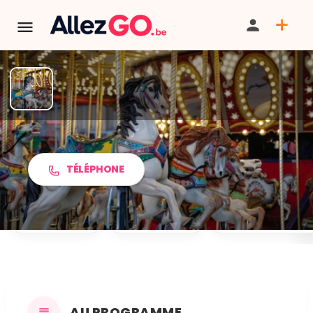
Kermesse de Namoussart
TÉLÉPHONE
PARTAGER
ITINÉRAIRE
SAUVEGARDER
AU PROGRAMME