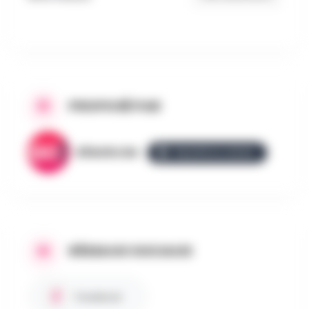
PROPOSÉ PAR
AllezGo.be
ÉQUIPE ALLEZGO
RÉSEAUX SOCIAUX
Facebook