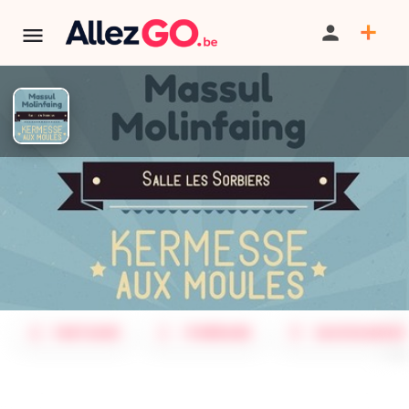
TERMINÉ:
Cet événement est terminé. Retrouver d'autres
événements similaires ci-dessous ou dans notre annuaire.
Kermesse aux Moules - ASBL
Massul-Molinfaing
PARTAGER
ITINÉRAIRE
SAUVEGARDER