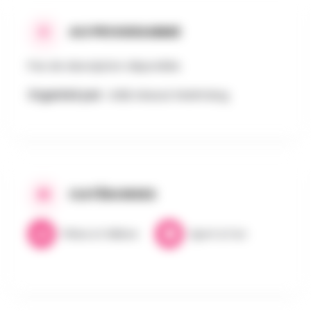
AU PROGRAMME
Pas de description disponible.
Organisé par :
ASBL Massul-Molinfaing
CATÉGORIES
Fêtes & Folklore
Sport & Fun