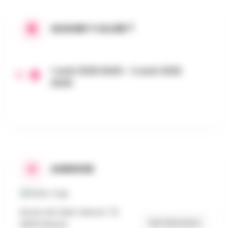
QUAND Y ALLER ?
1 août 2026 0h00 - 2 août 2026
0h00
ADRESSE
Route de Saint-Monon 73,
Get Directions
6840 Massul