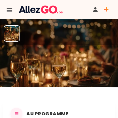
Fête du Village - ASBL Massul
Molinfaing
PARTAGER
ITINÉRAIRE
SAUVEGARDER
AU PROGRAMME