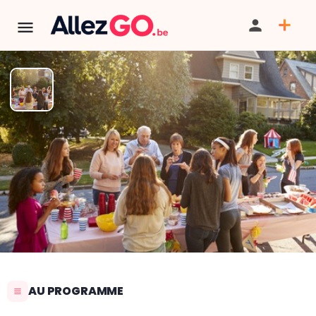
Fête des voisins du quartier du
Point G
PARTAGER
SAUVEGARDER
SIGNALER
AU PROGRAMME