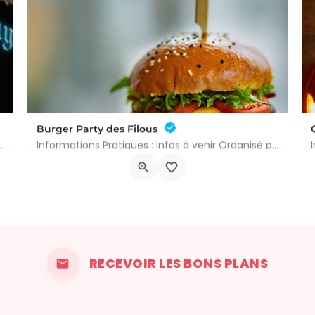
Burger Party des Filous
medi 22 août de 11h00 à 21h00 et le dimanche 23…
Informations Pratiques : Infos à venir Organisé par : Administration communale de Geer
M576+F9 Geer
6 septembre 2026 10h00 - 16h00
RECEVOIR LES BONS PLANS