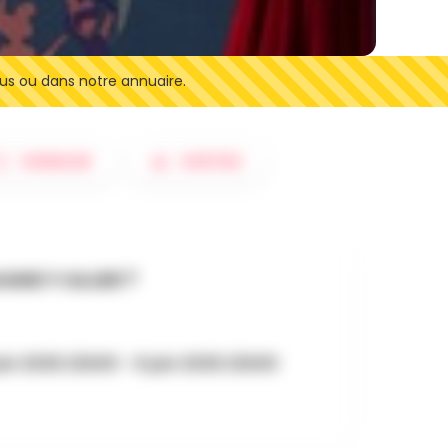
us ou dans notre annuaire.
SIGNALER
SORTIES
AND Y ALLER ?
uin 2026 22h00 - 6 juin 2026 22h00