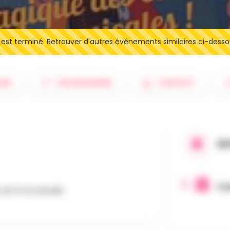
t terminé. Retrouver d'autres événements similaires ci-desso
IRE
SAUVEGARDER
CONTACT
QU
4 j
de Profondeville