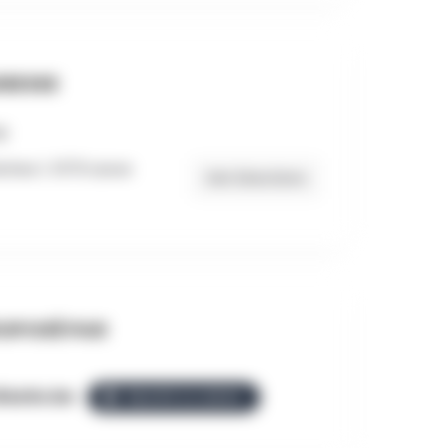
RESSE
ches 1, 5170 Lesve
Get Directions
OPOSÉ PAR
llezGo.be
ÉQUIPE ALLEZGO