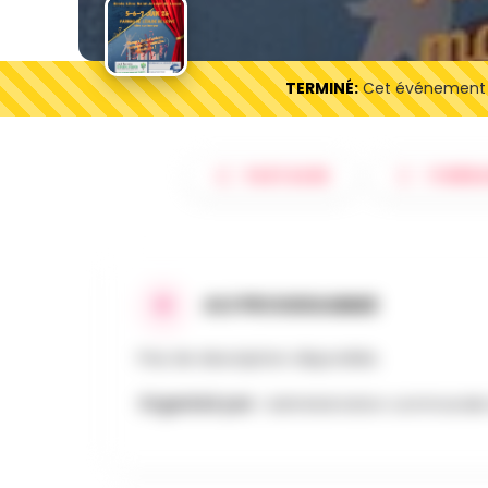
TERMINÉ:
Cet événement es
PARTAGER
ITINÉRA
AU PROGRAMME
Pas de description disponible.
Organisé par :
Administration communale 