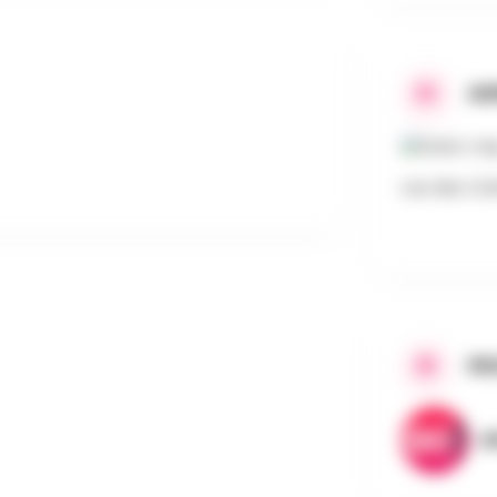
AD
rue des Crè
PR
A