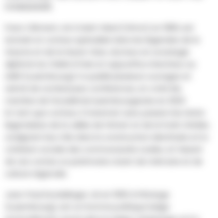
DONDELINGER.
Franz Clément, né à Saint-Mard (Virton) en 1969, est
écrivain et conteur spécialisé dans les légendes de la
Gaume et de la Haute-Sûre, docteur en sociologie
diplômé du CNAM à Paris et aujourd’hui chercheur au
LISER (Luxembourg); il a publié plusieurs ouvrages et
animé de nombreuses conférences, et a été élu
membre de l’Académie luxembourgeoise en 2023.
En tant que conteur, il transmet avec passion les récits
légendaires de la vallée de l’Attert et de la Forêt d’Anlier,
soulignant leur rôle dans la construction identitaire et la
cohésion sociale des communautés rurales, et faisant
de ces contes un patrimoine vivant de mémoire et de
culture régionale.
Jean-Paul Dondelinger, né en 1950 à Pétange
(Luxembourg), est un homme politique belge