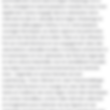
profondément ancré dans la région d’Aubange où il a
vécu, enseigné et exercé plusieurs mandats locaux. Il est
également auteur engagé dans la valorisation de la
mémoire locale et culturelle de la région d’Aubange et
du bassin sidérurgique d’Athus. Il a co-écrit plusieurs
ouvrages historiques, sur divers aspects du patrimoine
local et les histoires de la rivière Chiers et ses affluents.
Par son travail d’écriture et son engagement dans des
associations culturelles locales, il contribue activement à
la transmission et à la valorisation de l’histoire régionale
et de la culture industrielle, tout en sensibilisant le public
aux enjeux sociaux et environnementaux du territoire.
Avec « Légendes et autres histoires du Sud-
Luxembourg », Franz Clément et Jean-Paul Dondelinger
invitent les lecteurs à un voyage au cœur des mythes,
récits et traditions de notre région. Entre faits historiques
et contes merveilleux, ce livre mêle mémoire collective
et imagination pour redonner vie aux figures et aux