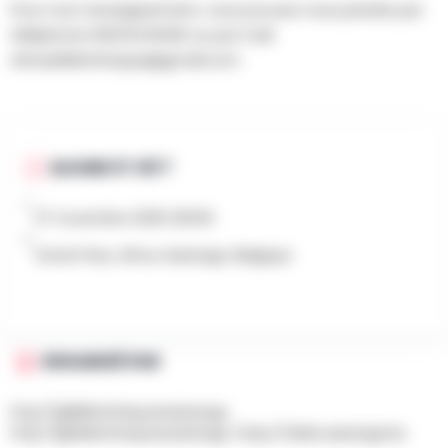
Pour tout renseignement, vous pouvez nous joindre par
téléphone 063/24.06.80 ou par mail
athusbibliotheque@gmail.com
QUAND ET OÙ ?
27 novembre 2025 20h00
Grand-Rue, Athus Aubange, Belgique
ORGANISÉ PAR
http://@BibliothèquesAubange,
http://@bibliothequesaubange, https://ebib.aubange.be