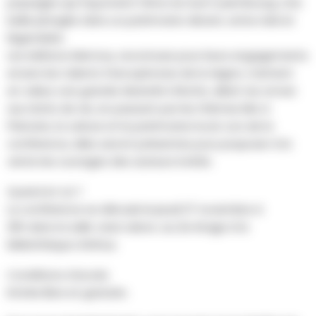
paysages qui façonnent l’âme du Sud-Luxembourg. Une
belle plongée dans un patrimoine vibrant, entre réel et
légendaire.
Les éditions Memory, reconnues pour leurs engagements
envers les talents francophones de la région, mettent
en valeur une grande diversité d’écrits, allant du roman
aux récits de vie, en passant par les thèmes liés à
l’histoire, la culture et le patrimoine local. Lors de la
conférence, elles seront présentes pour proposer à la
vente les ouvrages des auteurs invités.
Quand et où ?
La conférence se déroule le jeudi 27 novembre à
20h dans la salle Jean Lebon, au 2e étage à la
bibliothèque d’Athus.
Conditions d’accès
Entrée libre et gratuite.