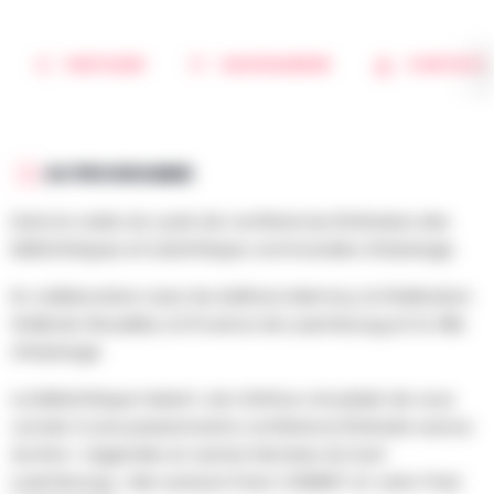
PARTAGER
SAUVEGARDER
CONTACT
AU PROGRAMME
Dans le cadre du cycle de conférences littéraires des
bibliothèques et ludothèque communales d’Aubange.
En collaboration avec les éditions Memory, la Fédération
Wallonie-Bruxelles, la Province de Luxembourg et la Ville
d’Aubange.
La bibliothèque Hubert Juin d’Athus a le plaisir de vous
convier à une passionnante conférence littéraire autour
du livre « Légendes et autres histoires du Sud-
Luxembourg » des auteurs Franz CLÉMENT et Jean-Paul