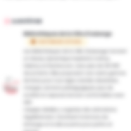
AJOUTÉ PAR
Bibliothèques de la Ville d'Aubange
PARTENAIRE OFFICIEL
Les bibliothèques de la Ville d’Aubange forment
un réseau dynamique implanté à Athus,
Halanzy et Rachecourt, avec plus de 120 000
documents. Elles proposent une vaste gamme
de livres pour tous âges, bandes dessinées,
mangas, sections pédagogiques, jeux de
société et espaces lecture confortables avec
WiFi.
L’équipe dédiée y organise des animations
régulièrement, favorisant la lecture, les
échange et la découverte pour petits et