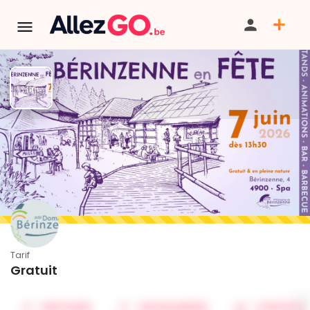
Bérinzenne en fête
TÉLÉPHONE
TERMINÉ:
Cet événement est terminé. Retrouver d'autres
événements similaires ci-dessous ou dans notre annuaire.
Tarif
Gratuit
PARTAGER
SAUVEGARDER
CONTACT