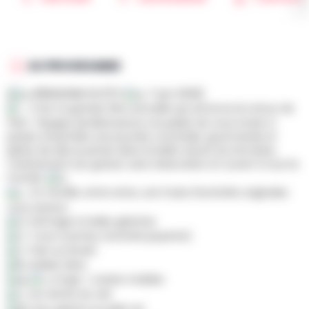
AU PROGRAMME
[
BÉRINZENNE EN FÊTE
7 juin 2026]
C'est LA grande fête annuelle qui annonce le retour de
l'été : l'équipe de Bérinzenne a le plaisir de vous inviter à
passer ensemble une journée conviviale, gourmande et
pleine de découvertes dans la belle nature du Domaine.
L'événement est gratuit, sans réservation et ouvert à tout le
monde.
En famille, entre amis, une foule d'activités originales
vous attend :
Grimage & bulles géantes
Tours à poney (activité payante)
Pain au levain
Atelier laine
Forge + scierie mobiles
Les astres du ciel
Jeux géants en plein air