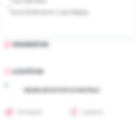
7 juin 2026 13h30
Route de Berinzenne 4, Spa, Belgique
ORGANISÉ PAR
AJOUTÉ PAR
Musée de la Forêt et des Eaux
Site internet
Facebook