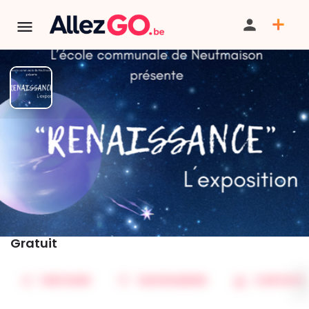
Renaissance
TERMINÉ:
Cet événement est terminé. Retrouver d'autres
événements similaires ci-dessous ou dans notre annuaire.
Tarif
Gratuit
PARTAGER
SAUVEGARDER
CONTACT