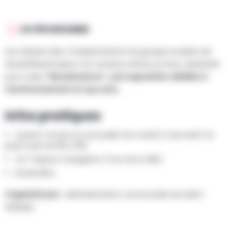
AU PROGRAMME
Les classes des 4 implantations du groupe scolaire de
Sirault/Neufmaison ont uni leurs efforts et leur créativité
pour créer
"Renaissance", une exposition dédiée à
l'environnement et aux arts.
Infos pratiques
Quand ? Accès au tout public les mardi 2, mercredi 3 et
jeudi 4 juin de 16h à 19h
Où ? Espace Ockeghem (Tour de la Ville)
Entrée libre
Organisé par :
Administration communale de Saint-
Ghislain