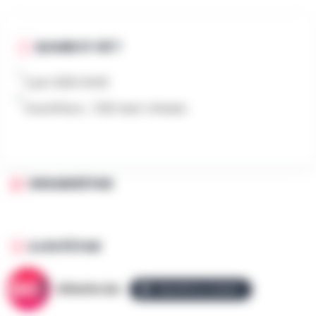
QUAND ET OÙ ?
2 juin 2026 14h00
Grand'Place , 7330 Saint-Ghislain
ORGANISÉ PAR
AJOUTÉ PAR
AllezGo.be
ÉQUIPE ALLEZGO