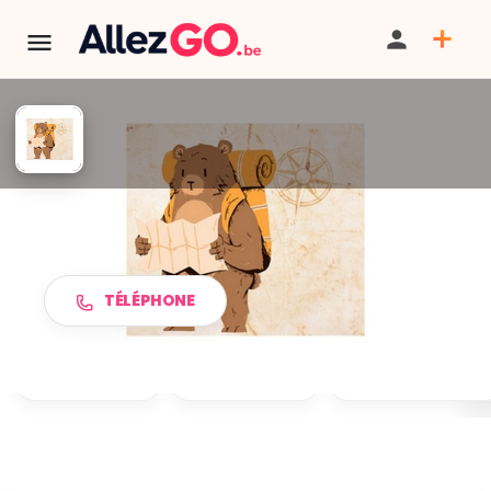
Pars à l'aventure avec ta carte
au trésor au Spa ! museum
TÉLÉPHONE
PARTAGER
ITINÉRAIRE
SAUVEGARDER