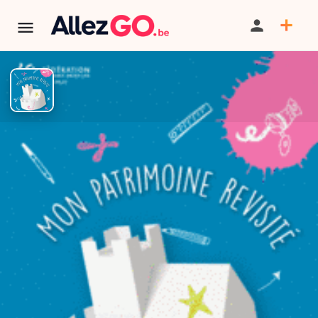
Mon patrimoine revisité
BILLETTERIE
TÉLÉPHONE
TERMINÉ:
Cet événement est terminé. Retrouver d'autres
événements similaires ci-dessous ou dans notre annuaire.
PARTAGER
SAUVEGARDER
CONTACT