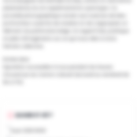
Accompagnés de Nathalie De Mey, artiste et animatrice
plasticienne, ils ont expérimenté le cyanotype. Ce
procédé photographique ancien aux nuances de bleu
profond leur a permis de revisiter et de s’approprier un
élément du patrimoine belge. Un regard frais, poétique
et plein d’imagination sur ce qui nous relie à notre
histoire collective.
Entrée Libre
Exposition accessible à tous pendant les heures
d’ouverture du Centre Culturel (du lundi au vendredi de
9h à 17h)
QUAND ET OÙ ?
8 juin 2026 9h00