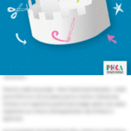
AU PROGRAMME
Du 8 juin au 3 juillet
Exposition Jeune Public
MON PATRIMOINE REVISITÉ
Au Centre Culturel - Place P. Taskin 1 à Theux
Plongez dans l’univers créatif des élèves de 1res et
2èmes primaires des écoles communales de Polleur et
Jehanster !
Dans le cadre du projet « Mon Patrimoine Revisité », initié
par le PECA et mis en place par le Centre Culturel, les
enfants ont exploré le patrimoine belge après une visite
inspirante au Centre d’Interprétation de la Pierre à
Sprimont.