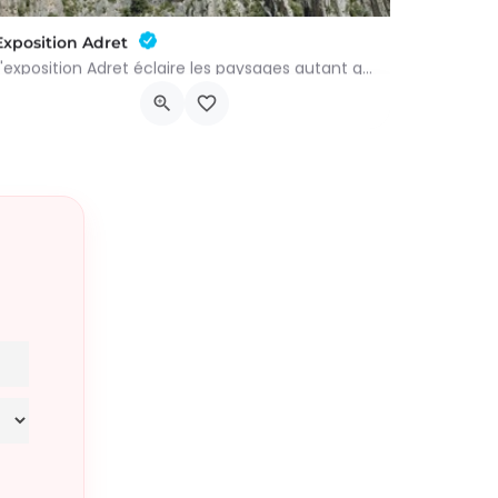
Exposition Adret
L'exposition Adret éclaire les paysages autant qu’il nous expose à eux. Entre observation, contemplation et…
Rue de Montauban 81
4 septembre 2026 22h00 - 18 octobre 2026 21h59