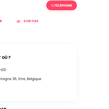
TÉLÉPHONE
R
SORTIES
 OÙ ?
0h00
tagne 36, Ittre, Belgique