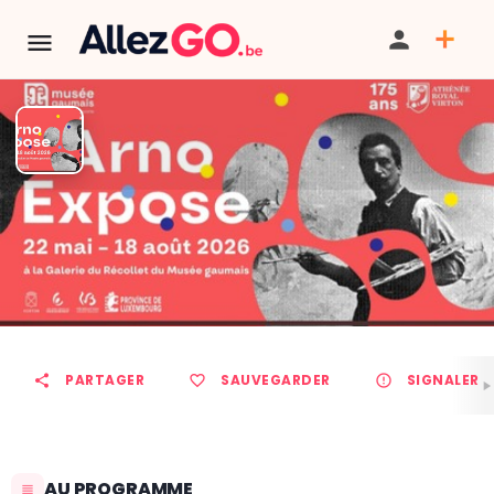
L'ARNO (Athénée royal de
Virton) expose au musée
gaumais.
PARTAGER
SAUVEGARDER
SIGNALER
AU PROGRAMME