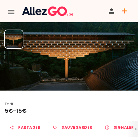
Kengo Kuma. Architecture in
dialogue
BILLETTERIE
Tarif
5€-15€
PARTAGER
SAUVEGARDER
SIGNALER