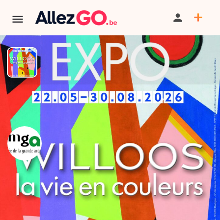
Expo : Willoos, la vie en
couleurs
TÉLÉPHONE
Tarif
Gratuit
PARTAGER
SAUVEGARDER
CONTACT