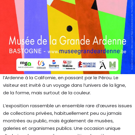
AU PROGRAMME
Le Musée de la Grande Ardenne présente une
rétrospective exceptionnelle consacrée au peintre
Willoos : « Willoos, la vie en couleurs ». Pensée comme un
événement majeur de l’été 2026, cette exposition réunit
plus de soixante ans de création et propose un regard
d’ensemble sur une œuvre riche et singulière, de
l’Ardenne à la Californie, en passant par le Pérou. Le
visiteur est invité à un voyage dans l’univers de la ligne,
de la forme, mais surtout de la couleur.
L’exposition rassemble un ensemble rare d’œuvres issues
de collections privées, habituellement peu ou jamais
montrées au public, mais également de musées,
galeries et organismes publics. Une occasion unique