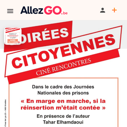
Soirées citoyennes : à la
rencontre des auteurs
TÉLÉPHONE
TERMINÉ:
Cet événement est terminé. Retrouver d'autres
événements similaires ci-dessous ou dans notre annuaire.
PARTAGER
SAUVEGARDER
SIGNALER