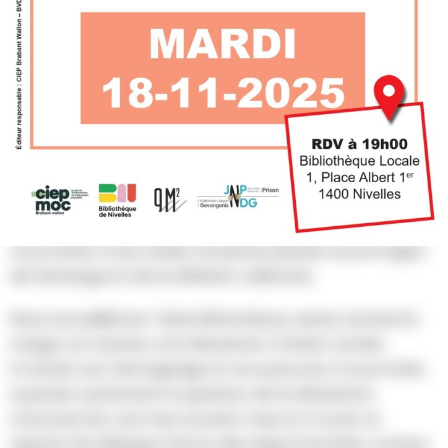
AU PROGRAMME
Le mardi 18 novembre 2025 à 19h (accueil dès 18h45), au
rez-de-chaussée de la bibliothèque :
Dans le cadre des Journées Nationales des Prisons,
le CIEP Brabant wallon, l’Association 9M2 et
la Bibliothèque publique locale de Nivelles ont le plaisir de
vous inviter à une soirée citoyenne placée sous le signe
de l’échange et de la réflexion collective.
Nous accueillerons Tahar Elhamdaoui, auteur du livre En
marge, en marche, si la réinsertion m’était contée.
À travers son témoignage et son parcours, il nous invite
à penser autrement la question de la réinsertion,
à écouter les voix trop souvent tues et à ouvrir un
espace de dialogue autour des enjeux humains, sociaux