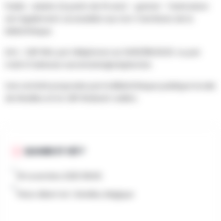
Public : adulte (à partir de 16 ans) - gratuit - l'animation
est également accessible aux non-membres de la
bibliothèque.
Info : CIEP BW, par téléphone au 0493/88.29.20. ou par
mail à l'adresse
secretariat@ciepbw.be
.
Une activité proposée par la Bibliothèque publique locale
de Nivelles et le CIEP Brabant wallon.
QUAND ET OÙ ?
18 novembre 2025 19h00
Place Albert Ier 1, Nivelles, Belgique