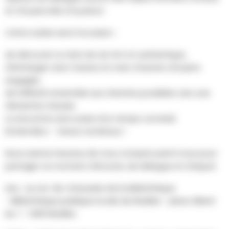
et citoyens liés à la prison.
Cette soirée sera l’occasion :
de découvrir un récit de vie fort et authentique,
d’échanger avec l’auteur et avec d’autres citoyens
engagés,
de réfléchir ensemble aux chemins possibles vers une
réinsertion réussie.
La rencontre sera suivie d’un temps convivial.
Entrée libre – Venez nombreux !
Nous serions heureux de vous compter parmi nous pour
partager ce moment d’écoute, de dialogue et d’espoir.
Lieu : au rez-de-chaussée de la bibliothèque
- Bibliothèque publique locale de Nivelles - place Albert
Ier, 1 - 1400 Nivelles.