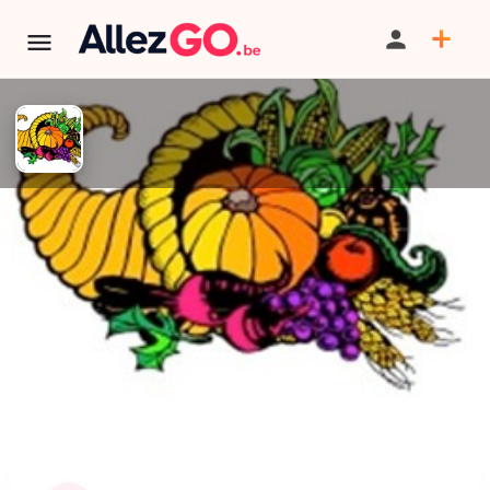
"Les arbres et arbustes aux
feuillages et troncs décoratifs
ou Les Dalhias "
PARTAGER
ITINÉRAIRE
SAUVEGARDER