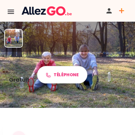
Activités pour les Ainés
Tarif
TÉLÉPHONE
Gratuit
PARTAGER
ITINÉRAIRE
SAUVEGARDER