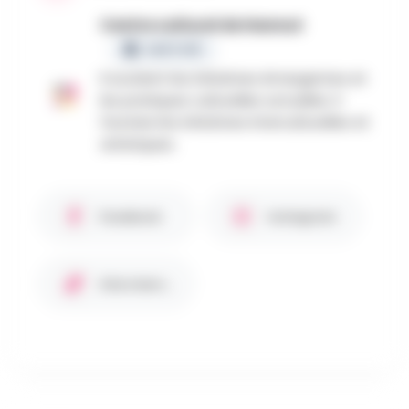
Centre culturel de Hannut
CERTIFIÉ
Il soutient les initiatives émergentes et
les pratiques culturelles actuelles. Il
favorise les initiatives interculturelles et
artistiques.
Facebook
Instagram
Site internet