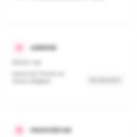
ADRESSE
Avenue de Thouars 4a,
Get Directions
Hannut, Belgique
PROPOSÉ PAR