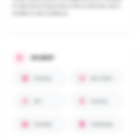
et découvre l’importance de la mémoire, de la
famille et des traditions.
EN BREF
Parking
Bar / Petite restauration
WC
Enfants
Familles
Halloween