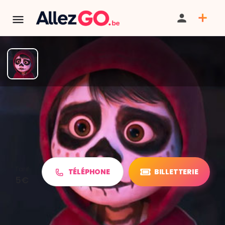
TERMINÉ:
Cet événement est terminé. Retrouver d'autres
événements similaires ci-dessous ou dans notre annuaire.
Projection Halloween film
"Coco"
Tarif
TÉLÉPHONE
BILLETTERIE
5€
PARTAGER
ITINÉRAIRE
SAUVEGARDER