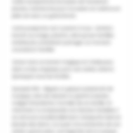
cadre exceptionnel du bassin de l’ancienne
piscine, transformé pour l’occasion en cinéma en
plein air avec un grand écran.
Cette projection est ouverte à tous : enfants
inscrits au stage, parents, ainsi qu’aux familles
extérieures souhaitant partager ce moment
convivial et familial.
Venez vivre un instant magique et chaleureux
dans ce lieu atypique, pour une soirée cinéma
(presque) sous les étoiles.
Synopsis film : Miguel, un garçon passionné de
musique, rêve de devenir un grand musicien,
malgré l’interdiction formelle de sa famille. En
cherchant à comprendre son histoire familiale, il
se retrouve accidentellement transporté dans le
Monde des Morts. Là, il part à la recherche de son
arrière-grand-père, une légende de la musique,