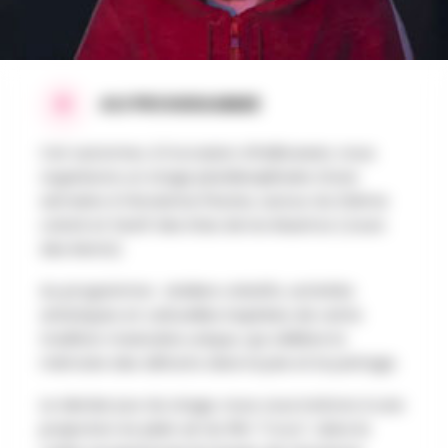
AU PROGRAMME
Cet automne, à l’occasion d’Halloween, nous
organisons un stage pluridisciplinaire d’une
semaine à l’Ancienne Piscine, autour du thème
coloré et festif des Días de los Muertos (Jours
des Morts).
Au programme : ateliers créatifs, activités
artistiques et culturelles inspirées de cette
tradition mexicaine unique, qui célèbre la
mémoire des défunts dans la joie et le partage.
Le dernier jour du stage, nous vous invitons à une
projection en plein air du film "Coco", dans le