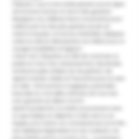
Préparez-vous à une soirée placée sous le signe
de la bonne humeur et de la folie gauloise !
Rejoignez nos célèbres héros moustachus pour
redécouvrir l’un des plus grands succès du
cinéma français, où humour irrésistible, répliques
cultes et décors éblouissants se mêlent pour un
voyage inoubliable en Égypte !
César met Cléopâtre au défi de construire un
palais en trois mois. Heureusement, Numérobis,
architecte plein d’idées (et de gaffes), fait
appel à Astérix, Obélix et Panoramix pour lui venir
en aide… Entre potions magiques, pyramides
bancales et crocodiles affamés, les fous rires
sont garantis du début à la fin !
Après la projection, la soirée se poursuivra avec
un quiz ludique et déjanté, à faire seul ou en
équipe, pour tester vos connaissances sur le film,
ses répliques légendaires et ses coulisses. Les
plus inspirés seront couverts d’or… ou presque !