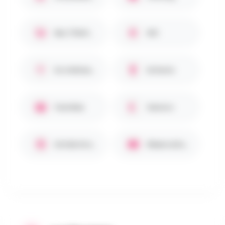
Bar / Petite restauration
WC
En intérieur / Abrité
Enfants
Familles
Seniors
Entrée Gratuite
Réservation requise