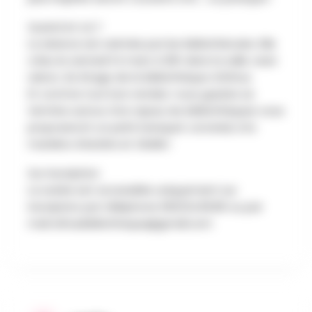
Quand et où ?
La séance est animée par les bibliothécaire. Elle
a lieu le samedi 14 mars à 20h dans la salle Jean
Lebon, 2e étage de la bibliothèque d’Athus.
Et comme tout bon rendez-vous gaulois se
termine autour d’un repas, les bibliothèques vous
proposeront un petit banquet convivial, à la
manière d’Astérix et Obélix !
Sur inscription
La soirée est accessible uniquement sur
inscription par téléphone 063/24.06.80 ou par
mail
athusbibliotheque@gmail.com