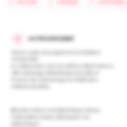
PARTAGER
ITINÉRAIRE
SAUVEGARDER
AU PROGRAMME
Dans le cadre du programme DU ROMAN A
L’ECRAN 2026.
En collaboration avec les éditions Albert René, la
Ville d’Aubange, Médiathèque Nouvelle, la
Province de Luxembourg et la Fédération
Wallonie-Bruxelles.
🎬 Soirée cinéma à la bibliothèque d’Athus
!rréductibles Gaulois débarquent à la
bibliothèque !