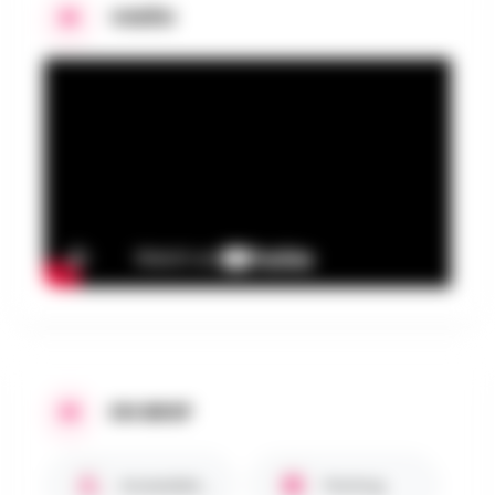
VIDÉO
EN BREF
Accessible PMR ♿
Parking