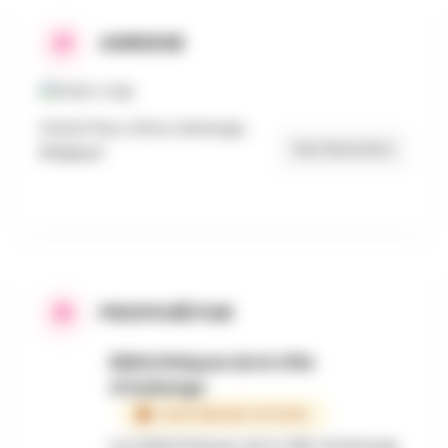
ADRESSE
Grand-Rue, Athus Aubange,
Get Directions
Belgique
PROPOSÉ PAR
Bibliothèques de la Ville
d'Aubange
PARTENAIRE OFFICIEL
Les bibliothèques de la Ville d’Aubange