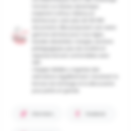
forment un réseau dynamique
implanté à Athus, Halanzy et
Rachecourt, avec plus de 120 000
documents. Elles proposent une vaste
gamme de livres pour tous âges,
bandes dessinées, mangas, sections
pédagogiques, jeux de société et
espaces lecture confortables avec
WiFi.
L’équipe dédiée y organise des
animations régulièrement, favorisant la
lecture, les échange et la découverte
pour petits et grands.
Site internet
Facebook