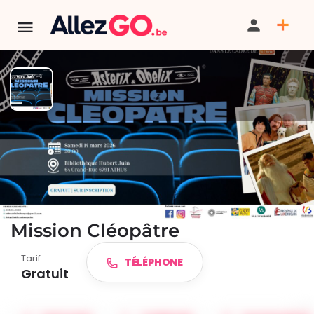
TERMINÉ:
Cet événement est terminé. Retrouver d'autres
événements similaires ci-dessous ou dans notre annuaire.
Projection à la bibliothèque
d'Athus | Astérix et Obélix :
Mission Cléopâtre
Tarif
TÉLÉPHONE
Gratuit