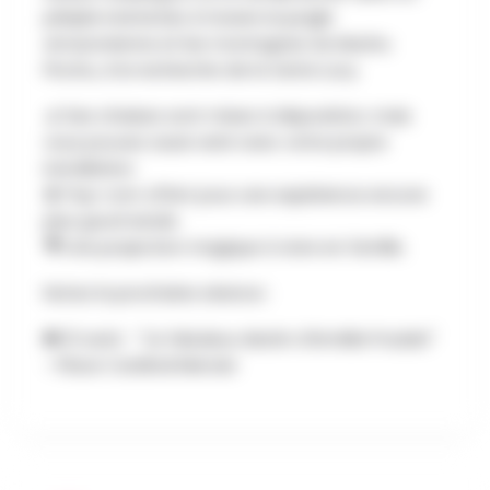
périple inattendu à travers la jungle
amazonienne et les montagnes du Machu
Picchu, à la recherche de la tante Lucy.
💺 Des chaises sont mises à disposition, mais
vous pouvez aussi venir avec votre propre
installation.
🍿 Pop-corn offert pour une expérience encore
plus gourmande.
🎥 Une projection magique à vivre en famille.
Notez la prochaine séance :
🎟️ 21 août - "Le fabuleux destin d'Amélie Poulain"
- Place Cardinal Mercier