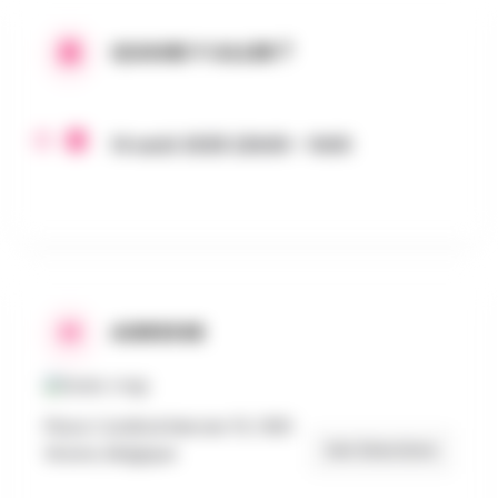
QUAND Y ALLER ?
14 août 2025 22h00 - 1h00
ADRESSE
Place Cardinal Mercier 15, 1300
Get Directions
Wavre, Belgique