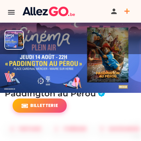
TERMINÉ:
Cet événement est terminé. Retrouver d'autres
événements similaires ci-dessous ou dans notre annuaire.
Cinéma en plein air -
Paddington au Pérou
BILLETTERIE
PARTAGER
ITINÉRAIRE
SAUVEGARDER