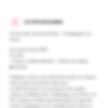
AU PROGRAMME
🐻 Une toile sous les étoiles – "Paddington au
Pérou"
📅 Jeudi 14 août 2025
🕙 À 22h
📍 Place Cardinal Mercier – Wavre sur Herbe
🎟️ Gratuit
Préparez-vous à une aventure haute en couleur
avec le plus attachant des ours !
La Ville de Wavre vous propose une soirée
cinéma familiale avec "Paddington au Pérou", un
film tendre et drôle qui ravira petits et grands.
Suivez Paddington et la famille Brown dans un