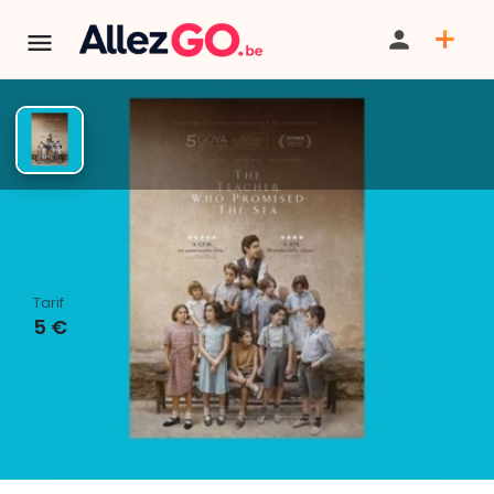
Cinégrez : The teacher who
promised the sea
Tarif
5 €
PARTAGER
ITINÉRAIRE
SAUVEGARDER