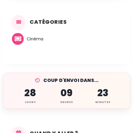
CATÉGORIES
Cinéma
COUP D'ENVOI DANS...
28
09
23
JOURS
HEURES
MINUTES