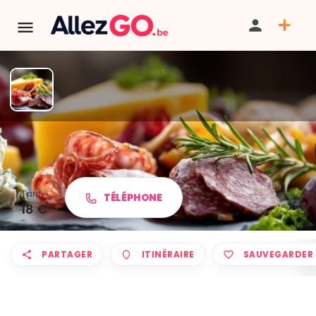
1ere Foire aux Créateurs et
produits du terroir
Tarif
TÉLÉPHONE
18 €
PARTAGER
ITINÉRAIRE
SAUVEGARDER