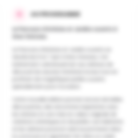
AU PROGRAMME
Le Parcours d’Artistes et Jardins ouverts à
Grez-Doiceau
Le Parcours d’Artistes et Jardins ouverts se
tiendra les 6 et 7 juin à Grez-Doiceau. Cet
événement culturel permet aux visiteurs de
découvrir les œuvres d’artistes locaux tout en
profitant de magnifiques jardins ouverts
spécialement pour l’occasion.
Cette nouvelle édition promet encore de belles
découvertes, des rencontres inspirantes avec
les artistes et une mise en valeur originale de
créations artistiques et de jardins. Les habitants
et les visiteurs pourront ainsi se promener dans
la commune et apprécier l’art dans un cadre