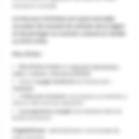
naturel et convivial.
Le Parcours d’Artistes est aussi une belle
occasion de soutenir les artistes de la région
et de partager un moment culturel en famille
ou entre amis.
Plus d'infos :
Plus d'infos à venir
sur
www.grez-doiceau.be >
Loisirs > Culture > Parcours d'Artistes
Suivez la
page Facebook
de l'événement :
Facebook
L'Office du Tourisme
vous propose un itinéraire à
faire en vélo entre les exposants.
Le programme complet
sera distribué dans les
boites aux lettres !
Organisé par :
Administration communale de
Grez-Doiceau