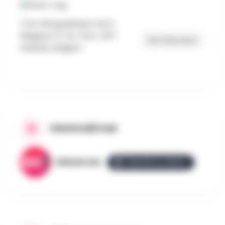
Ctre Géographique de la
Belgique, Pl. du Tram, 1457
Get Directions
Walhain, Belgium
PROPOSÉ PAR
AllezGo.be
ÉQUIPE ALLEZGO