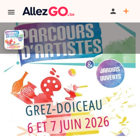
TERMINÉ:
Cet événement est terminé. Retrouver d'autres
événements similaires ci-dessous ou dans notre annuaire.
Parcours d'artistes et jardins
ouverts
PARTAGER
ITINÉRAIRE
SAUVEGARDER