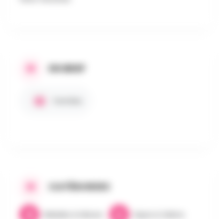
EN BREF
Familles
CATÉGORIES
Balades & Nature
Expos & Salons