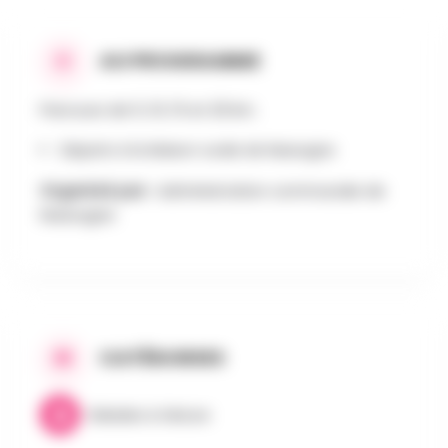
AU PROGRAMME
Parcours de 5, 10, 15 et 20 km.
Départs à la Maison rurale de Nassogne
Organisé par :
Administration communale de
Nassogne
CATÉGORIES
Balades & Nature