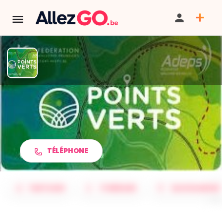
TERMINÉ:
Cet événement est terminé. Retrouver d'autres
événements similaires ci-dessous ou dans notre annuaire.
Marche ADEPS | Nassogne
TÉLÉPHONE
PARTAGER
ITINÉRAIRE
SAUVEGARDER