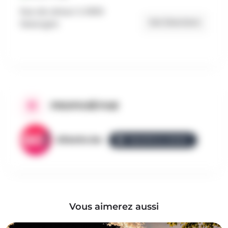
Rue de Lahaut 3, 6950
Get Directions
Nassogne
PROPOSÉ PAR
AllezGo.be
ÉQUIPE ALLEZGO
Vous aimerez aussi