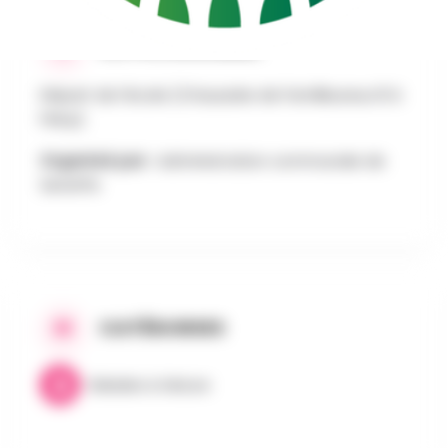
AU PROGRAMME
Départ de l’école (Chaussée de Familleureux 8 à
Feluy).
Organisé par :
Administration communale de
Seneffe
CATÉGORIES
Balades & Nature