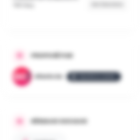
Get Directions
7181 Feluy
PROPOSÉ PAR
AllezGo.be
ÉQUIPE ALLEZGO
RÉSEAUX SOCIAUX