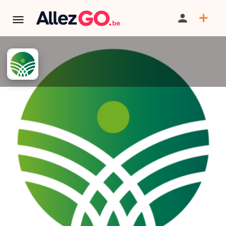
TERMINÉ:
Cet événement est terminé. Retrouver d'autres
événements similaires ci-dessous ou dans notre annuaire.
Marche ADEPS de l'école
Sainte Aldegonde
PARTAGER
ITINÉRAIRE
SAUVEGARDER